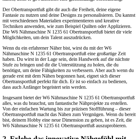
Der Obertransportfuß gibt dir auch die Freiheit, deine eigene
Fantasie zu nutzen und deine Designs zu personalisieren. Du kannst
mit verschiedenen Materialien experimentieren und kreative
Techniken anwenden, wie zum Beispiel Quilten oder Applizieren.
Die W6 Nähmaschine N 1235 61 Obertransportfuß bietet dir viele
Möglichkeiten, um dein Talent auszudrücken.
Wenn du ein erfahrener Näher bist, wirst du mit der W6
Nähmaschine N 1235 61 Obertransportfuß eine großartige Zeit
haben. Du wirst in der Lage sein, dein Handwerk auf die nächste
Stufe zu bringen und dir die Unterstützung zu holen, die du
benötigst, um deine Fähigkeiten zu verbessern. Aber auch wenn du
gerade erst mit dem Nähen begonnen hast, eignet sich dieser
Obertransportfuß perfekt für dich. Er ist so einfach zu bedienen,
dass auch Anfänger begeistert sein werden.
Insgesamt bietet der W6 Nähmaschine N 1235 61 Obertransportfuß
alles, was du brauchst, um fantastische Nähprojekte zu erstellen.
Von der einfachen Wartung bis zur präzisen Stoffführung – dieser
Obertransportfuß macht das Nähen zum Vergnügen. Wenn du bereit
bist, deinem Hobby eine neue Dimension zu geben, ist es Zeit, die
W6 Nähmaschine N 1235 61 Obertransportfuß auszuprobieren.
2. Erlebe das innovative Nähgefühl mit