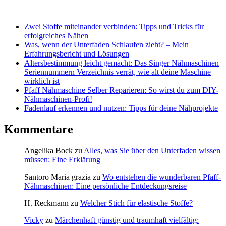
Zwei Stoffe miteinander verbinden: Tipps und Tricks für
erfolgreiches Nähen
Was, wenn der Unterfaden Schlaufen zieht? – Mein
Erfahrungsbericht und Lösungen
Altersbestimmung leicht gemacht: Das Singer Nähmaschinen
Seriennummern Verzeichnis verrät, wie alt deine Maschine
wirklich ist
Pfaff Nähmaschine Selber Reparieren: So wirst du zum DIY-
Nähmaschinen-Profi!
Fadenlauf erkennen und nutzen: Tipps für deine Nähprojekte
Kommentare
Angelika Bock
zu
Alles, was Sie über den Unterfaden wissen
müssen: Eine Erklärung
Santoro Maria grazia
zu
Wo entstehen die wunderbaren Pfaff-
Nähmaschinen: Eine persönliche Entdeckungsreise
H. Reckmann
zu
Welcher Stich für elastische Stoffe?
Vicky
zu
Märchenhaft günstig und traumhaft vielfältig: