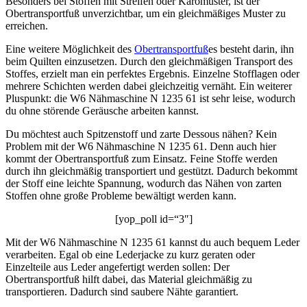
Besonders bei Stoffen mit Streifen oder Karomuster, ist der
Obertransportfuß unverzichtbar, um ein gleichmäßiges Muster zu
erreichen.
Eine weitere Möglichkeit des
Obertransportfuß
es besteht darin, ihn
beim Quilten einzusetzen. Durch den gleichmäßigen Transport des
Stoffes, erzielt man ein perfektes Ergebnis. Einzelne Stofflagen oder
mehrere Schichten werden dabei gleichzeitig vernäht. Ein weiterer
Pluspunkt: die W6 Nähmaschine N 1235 61 ist sehr leise, wodurch
du ohne störende Geräusche arbeiten kannst.
Du möchtest auch Spitzenstoff und zarte Dessous nähen? Kein
Problem mit der W6 Nähmaschine N 1235 61. Denn auch hier
kommt der Obertransportfuß zum Einsatz. Feine Stoffe werden
durch ihn gleichmäßig transportiert und gestützt. Dadurch bekommt
der Stoff eine leichte Spannung, wodurch das Nähen von zarten
Stoffen ohne große Probleme bewältigt werden kann.
[yop_poll id=“3″]
Mit der W6 Nähmaschine N 1235 61 kannst du auch bequem Leder
verarbeiten. Egal ob eine Lederjacke zu kurz geraten oder
Einzelteile aus Leder angefertigt werden sollen: Der
Obertransportfuß hilft dabei, das Material gleichmäßig zu
transportieren. Dadurch sind saubere Nähte garantiert.