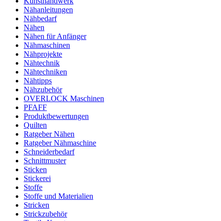
Kunsthandwerk
Nähanleitungen
Nähbedarf
Nähen
Nähen für Anfänger
Nähmaschinen
Nähprojekte
Nähtechnik
Nähtechniken
Nähtipps
Nähzubehör
OVERLOCK Maschinen
PFAFF
Produktbewertungen
Quilten
Ratgeber Nähen
Ratgeber Nähmaschine
Schneiderbedarf
Schnittmuster
Sticken
Stickerei
Stoffe
Stoffe und Materialien
Stricken
Strickzubehör