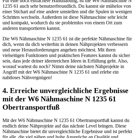
Für eine noch einfachere Handhabung, ist die W6 Nähmaschine N
1235 61 auch sehr benutzerfreundlich. Du kannst sie mühelos von
einer Stichart auf eine andere umstellen und die Spulen in wenigen
Schritten wechseln. Außerdem ist diese Nähmaschine sehr leicht
und kompakt, wodurch du sie problemlos von einem Ort zum
anderen transportieren kannst.
Die W6 Nähmaschine N 1235 61 ist die perfekte Nähmaschine für
dich, wenn du dich weiterhin in deinen Nähprojekten verbessern
und neue Herausforderungen angehen möchtest. Mit ihren
vielseitigen Funktionen und praktischen Features kannst du sicher
sein, dass jede deiner ideenreichen Ideen in Erfüllung geht. Also,
worauf wartest du noch? Nimm deine nächsten Nähprojekte in
Angriff mit der W6 Nähmaschine N 1235 61 und erlebe ein
nahtloses Nähvergnügen!
4. Erreiche unvergleichliche Ergebnisse
mit der W6 Nähmaschine N 1235 61
Obertransportfuß
Mit der W6 Nähmaschine N 1235 61 Obertransportfuß kannst du
endlich deine Nähprojekte auf das nächste Level bringen. Diese
Nähmaschine bietet dir unvergleichliche Ergebnisse und ist perfekt
für alle, die viel nähen und hohe Ansprüche an Qualität und