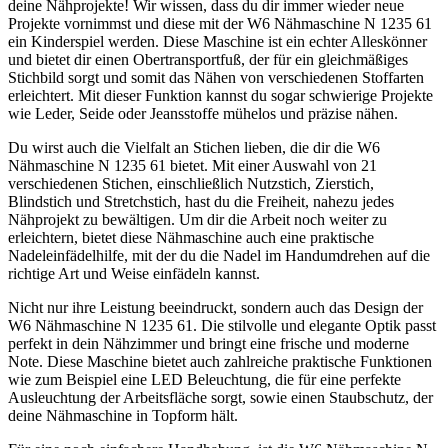
deine Nähprojekte! Wir wissen, dass du dir immer wieder neue
Projekte vornimmst und diese mit der W6 Nähmaschine N 1235 61
ein Kinderspiel werden. Diese Maschine ist ein echter Alleskönner
und bietet dir einen Obertransportfuß, der für ein gleichmäßiges
Stichbild sorgt und somit das Nähen von verschiedenen Stoffarten
erleichtert. Mit dieser Funktion kannst du sogar schwierige Projekte
wie Leder, Seide oder Jeansstoffe mühelos und präzise nähen.
Du wirst auch die Vielfalt an Stichen lieben, die dir die W6
Nähmaschine N 1235 61 bietet. Mit einer Auswahl von 21
verschiedenen Stichen, einschließlich Nutzstich, Zierstich,
Blindstich und Stretchstich, hast du die Freiheit, nahezu jedes
Nähprojekt zu bewältigen. Um dir die Arbeit noch weiter zu
erleichtern, bietet diese Nähmaschine auch eine praktische
Nadeleinfädelhilfe, mit der du die Nadel im Handumdrehen auf die
richtige Art und Weise einfädeln kannst.
Nicht nur ihre Leistung beeindruckt, sondern auch das Design der
W6 Nähmaschine N 1235 61. Die stilvolle und elegante Optik passt
perfekt in dein Nähzimmer und bringt eine frische und moderne
Note. Diese Maschine bietet auch zahlreiche praktische Funktionen
wie zum Beispiel eine LED Beleuchtung, die für eine perfekte
Ausleuchtung der Arbeitsfläche sorgt, sowie einen Staubschutz, der
deine Nähmaschine in Topform hält.