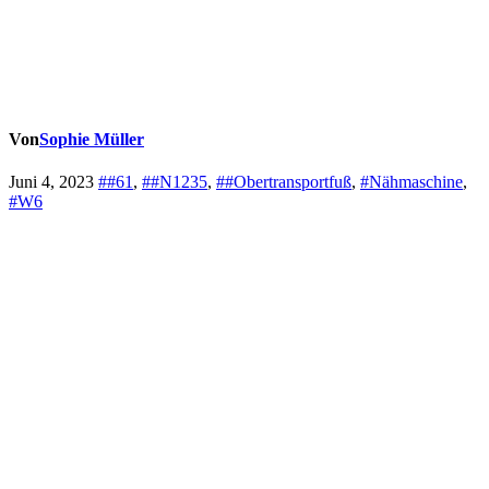
Von
Sophie Müller
Juni 4, 2023
##61
,
##N1235
,
##Obertransportfuß
,
#Nähmaschine
,
#W6