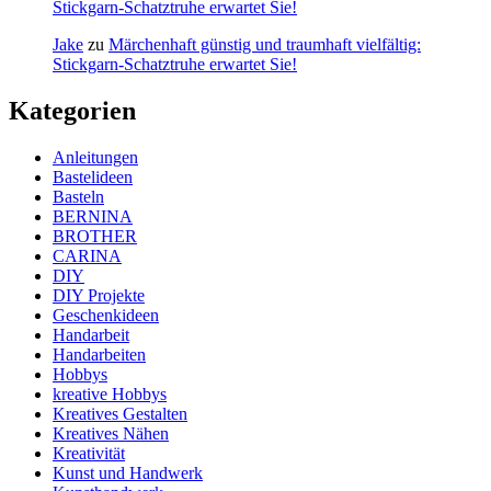
Stickgarn-Schatztruhe erwartet Sie!
Jake
zu
Märchenhaft günstig und traumhaft vielfältig:
Stickgarn-Schatztruhe erwartet Sie!
Kategorien
Anleitungen
Bastelideen
Basteln
BERNINA
BROTHER
CARINA
DIY
DIY Projekte
Geschenkideen
Handarbeit
Handarbeiten
Hobbys
kreative Hobbys
Kreatives Gestalten
Kreatives Nähen
Kreativität
Kunst und Handwerk