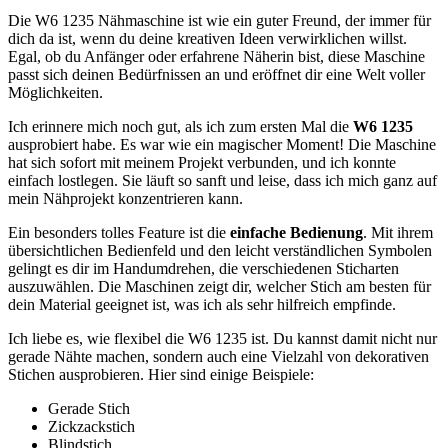
Die W6‍ 1235 Nähmaschine ist wie ein guter Freund,⁢ der immer ‌für
dich da ist, wenn du​ deine kreativen Ideen verwirklichen willst.
Egal, ob du Anfänger oder ​erfahrene ⁢Näherin⁢ bist, diese Maschine
passt sich deinen Bedürfnissen an und eröffnet dir eine Welt voller‌
Möglichkeiten.
Ich​ erinnere mich noch ⁤gut, als ich zum ersten Mal die
W6 1235
⁣ausprobiert habe. Es war wie ein magischer Moment! Die Maschine
‌hat sich sofort ‌mit meinem Projekt verbunden, und ich konnte
einfach lostlegen. Sie läuft so sanft und leise, dass ich⁤ mich⁣ ganz ⁤auf⁣
mein Nähprojekt konzentrieren kann.
Ein besonders ​tolles Feature ist ⁤die
einfache Bedienung
. Mit ihrem
übersichtlichen Bedienfeld und den leicht verständlichen Symbolen
gelingt es dir im Handumdrehen, die verschiedenen Sticharten
auszuwählen. Die Maschinen zeigt dir, welcher Stich am besten für
dein ‌Material geeignet ist, was ich als ‌sehr hilfreich empfinde.
Ich‌ liebe es, wie flexibel⁤ die W6 1235 ​ist. Du kannst‌ damit ⁣nicht nur
⁢gerade Nähte machen, sondern ⁤auch eine Vielzahl von dekorativen
Stichen‍ ausprobieren. ​Hier sind einige Beispiele:
Gerade Stich
Zickzackstich
Blindstich