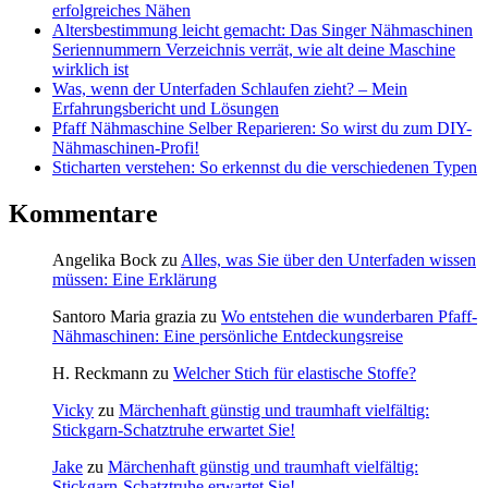
erfolgreiches Nähen
Altersbestimmung leicht gemacht: Das Singer Nähmaschinen
Seriennummern Verzeichnis verrät, wie alt deine Maschine
wirklich ist
Was, wenn der Unterfaden Schlaufen zieht? – Mein
Erfahrungsbericht und Lösungen
Pfaff Nähmaschine Selber Reparieren: So wirst du zum DIY-
Nähmaschinen-Profi!
Sticharten verstehen: So erkennst du die verschiedenen Typen
Kommentare
Angelika Bock
zu
Alles, was Sie über den Unterfaden wissen
müssen: Eine Erklärung
Santoro Maria grazia
zu
Wo entstehen die wunderbaren Pfaff-
Nähmaschinen: Eine persönliche Entdeckungsreise
H. Reckmann
zu
Welcher Stich für elastische Stoffe?
Vicky
zu
Märchenhaft günstig und traumhaft vielfältig:
Stickgarn-Schatztruhe erwartet Sie!
Jake
zu
Märchenhaft günstig und traumhaft vielfältig:
Stickgarn-Schatztruhe erwartet Sie!