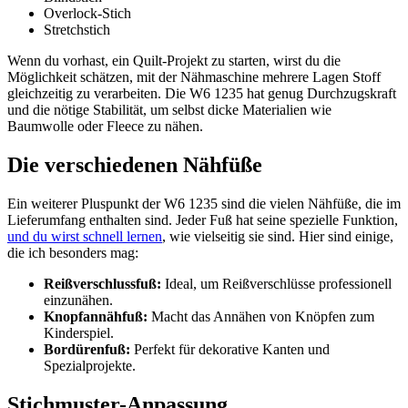
Overlock-Stich
Stretchstich
Wenn du vorhast,⁢ ein Quilt-Projekt zu starten, wirst du die
Möglichkeit schätzen, mit⁢ der Nähmaschine mehrere Lagen Stoff
gleichzeitig zu verarbeiten. Die W6‍ 1235 hat genug Durchzugskraft
und die nötige Stabilität, um selbst ‌dicke Materialien​ wie
Baumwolle oder Fleece zu nähen.
Die verschiedenen Nähfüße
Ein​ weiterer Pluspunkt der W6 1235 sind die vielen Nähfüße, die im
Lieferumfang enthalten ​sind. Jeder⁣ Fuß hat ⁤seine spezielle Funktion,​
und du wirst schnell lernen
, wie vielseitig sie sind. Hier sind einige, ​
die ich besonders mag:
Reißverschlussfuß:
Ideal, um ⁢Reißverschlüsse professionell
einzunähen.
Knopfannähfuß:
Macht das ‍Annähen von Knöpfen zum
Kinderspiel.
Bordürenfuß:
Perfekt für dekorative Kanten und
Spezialprojekte.
Stichmuster-Anpassung