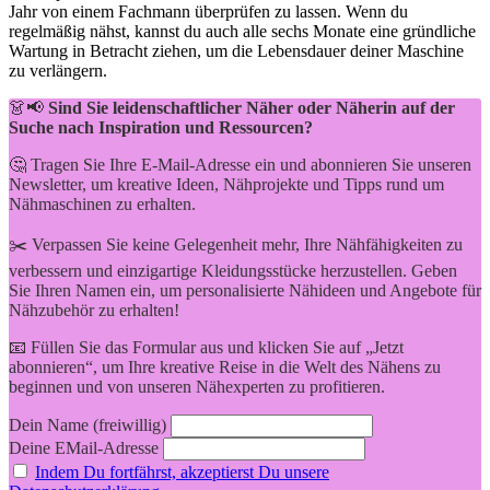
‍Jahr ‍von einem Fachmann überprüfen zu lassen. Wenn du
regelmäßig nähst, kannst du auch alle sechs Monate eine gründliche
Wartung in Betracht ziehen, um die Lebensdauer‍ deiner Maschine
zu verlängern.
👗📢
Sind Sie leidenschaftlicher Näher oder Näherin auf der
Suche nach Inspiration und Ressourcen?
🤔 Tragen Sie Ihre E-Mail-Adresse ein und abonnieren Sie unseren
Newsletter, um kreative Ideen, Nähprojekte und Tipps rund um
Nähmaschinen zu erhalten.
✂️ Verpassen Sie keine Gelegenheit mehr, Ihre Nähfähigkeiten zu
verbessern und einzigartige Kleidungsstücke herzustellen. Geben
Sie Ihren Namen ein, um personalisierte Nähideen und Angebote für
Nähzubehör zu erhalten!
📧 Füllen Sie das Formular aus und klicken Sie auf „Jetzt
abonnieren“, um Ihre kreative Reise in die Welt des Nähens zu
beginnen und von unseren Nähexperten zu profitieren.
Dein Name (freiwillig)
Deine EMail-Adresse
Indem Du fortfährst, akzeptierst Du unsere