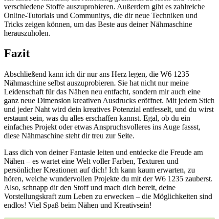
verschiedene Stoffe auszuprobieren. Außerdem gibt es ‍zahlreiche
Online-Tutorials und Communitys, die ‍dir ‍neue Techniken⁢ und
Tricks⁣ zeigen können,⁢ um das Beste aus deiner Nähmaschine
herauszuholen.⁤
Fazit
Abschließend⁣ kann ich⁢ dir nur ans Herz legen, die‍ W6 ⁣1235
Nähmaschine selbst⁤ auszuprobieren. Sie hat nicht nur meine
Leidenschaft⁤ für das Nähen neu entfacht, sondern mir auch eine
ganz neue Dimension kreativen Ausdrucks eröffnet. ​Mit jedem Stich
und jeder Naht wird dein kreatives Potenzial‍ entfesselt, und du wirst
erstaunt sein, ⁤was​ du​ alles erschaffen kannst. Egal,‍ ob du ein
einfaches Projekt oder etwas Anspruchsvolleres ins Auge⁤ fassst,
‌diese Nähmaschine steht dir treu zur Seite.
Lass dich von deiner Fantasie leiten⁢ und entdecke die Freude⁣ am
Nähen – es wartet eine Welt voller Farben, Texturen und
persönlicher⁤ Kreationen auf dich! Ich kann kaum erwarten, zu
hören, welche‍ wundervollen ⁤Projekte du mit der W6 1235 zauberst.
Also, schnapp ‌dir den Stoff und mach dich bereit, deine
Vorstellungskraft zum Leben​ zu erwecken – die Möglichkeiten sind
endlos! Viel Spaß beim Nähen ⁣und Kreativsein!