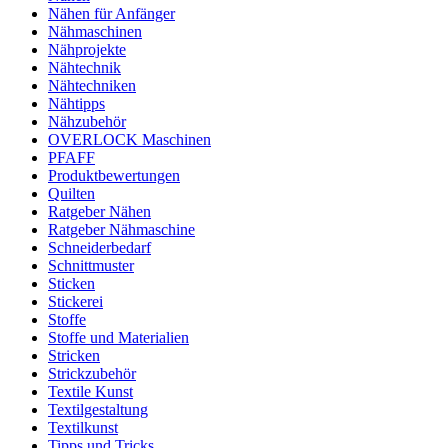
Nähen für Anfänger
Nähmaschinen
Nähprojekte
Nähtechnik
Nähtechniken
Nähtipps
Nähzubehör
OVERLOCK Maschinen
PFAFF
Produktbewertungen
Quilten
Ratgeber Nähen
Ratgeber Nähmaschine
Schneiderbedarf
Schnittmuster
Sticken
Stickerei
Stoffe
Stoffe und Materialien
Stricken
Strickzubehör
Textile Kunst
Textilgestaltung
Textilkunst
Tipps und Tricks