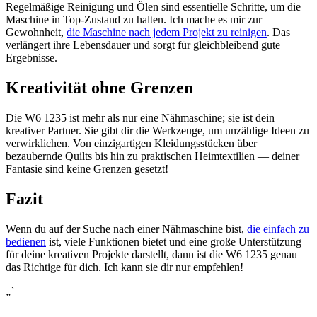
Regelmäßige Reinigung und ⁤Ölen ​sind ​essentielle Schritte, um die
Maschine in Top-Zustand zu halten. Ich mache ​es mir zur
Gewohnheit,
die Maschine nach jedem Projekt zu reinigen
. Das
verlängert ihre Lebensdauer und‍ sorgt für gleichbleibend gute
⁢Ergebnisse.
Kreativität ohne Grenzen
Die W6 1235 ist mehr als nur eine ‌Nähmaschine; sie ist dein⁣
kreativer Partner. Sie gibt dir ⁣die⁤ Werkzeuge, um unzählige ⁣Ideen zu
verwirklichen. Von einzigartigen Kleidungsstücken über ​
bezaubernde Quilts bis ​hin​ zu praktischen Heimtextilien — deiner
Fantasie sind keine Grenzen gesetzt!
Fazit
Wenn⁢ du auf der‌ Suche nach einer Nähmaschine bist,
die einfach zu
bedienen
ist, viele Funktionen​ bietet und‍ eine große ⁤Unterstützung
für deine kreativen Projekte ‍darstellt, dann ist die W6 1235 genau
⁣das Richtige⁣ für dich. Ich kann ​sie dir nur empfehlen!
„`