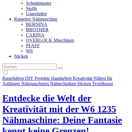
Schnittmuster
Stoffe
Unterfaden
Ratgeber Nähmaschine
BERNINA
BROTHER
CARINA
OVERLOCK Maschinen
PFAFF
W6
Sticken
Bastelideen
DIY Projekte
Handarbeit
Kreativität
Nähen für
Anfänger
Nähmaschinen
Nähtechniken
Sticken
Textilkunst
Entdecke die Welt der
Kreativität mit der W6 1235
Nähmaschine: Deine Fantasie
kennt keine Grenzen!