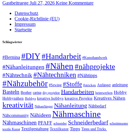
Gastbeitraege
Juli 27, 2026
Keine Kommentare
Datenschutz
Cookie-Richtlinie (EU)
Impressum
Startseite
Schlagwörter
#DIY
#Handarbeit
#Bernina
#Kunsthandwerk
#Nähen
#nähprojekte
#Nähanleitungen
#Nähtechniken
#Nähtechnik
#Nähtipps
#Nähzubehör
#Stoffe
anleitung
#Sewing
#stricken
Anfänger
Handarbeiten
Basteln
Hobby
Brother
carina
diy-projekte
heimwerken
Kreatives Nähen
Hobbynähen
kreative hobbys
kreative Projekte
Hobbys
kreativität
Nähanleitung
Nähbedarf
Nähanfänger
Nähmaschine
Nähideen
Nähcommunity
Schneiderbedarf
Nähmaschinen
PFAFF
schnittmuster
schneider
Tipps
Textilgestaltung
Textilkunst
Tipps und Tricks.
textile Kunst