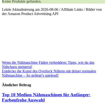
Keine Produkte gefunden.
Letzte Aktualisierung am 2026-08-06 / Affiliate Links / Bilder von
der Amazon Product Advertising API
Beitragsnavigation
Wenn die Nähmaschine Fäden verheddern: Tipps, wie du das
Nähchaos meisterst!
Entdecke die Kunst des Overlock Nähens mit deiner normalen
Nähmaschine – So gelingt’s spielend!
Ähnlicher Beitrag
Top 10 Medion Nähmaschinen für Anfänger:
Farbenfrohe Auswahl