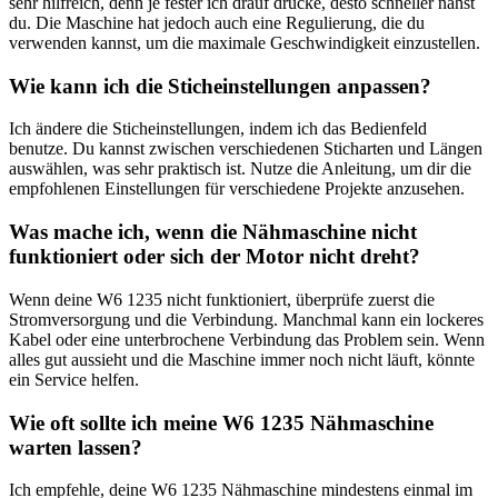
sehr hilfreich, denn je ‌fester ich drauf drücke,⁢ desto schneller nähst
du. Die Maschine‍ hat jedoch auch​ eine Regulierung, ⁤die du
verwenden ⁢kannst, um die ​maximale Geschwindigkeit einzustellen.
Wie kann ich‍ die ​Sticheinstellungen anpassen?
Ich ändere die Sticheinstellungen, indem ich das Bedienfeld
⁣benutze. Du kannst zwischen⁤ verschiedenen Sticharten und Längen⁣
auswählen, was sehr praktisch ist. Nutze die Anleitung, um dir die
empfohlenen Einstellungen für verschiedene Projekte anzusehen.
Was mache ich,‍ wenn die Nähmaschine nicht
funktioniert oder ⁢sich ⁢der Motor nicht dreht?
Wenn‍ deine W6 ⁤1235 nicht funktioniert, überprüfe zuerst die
Stromversorgung ⁣und die Verbindung. Manchmal kann ein lockeres
Kabel oder eine unterbrochene Verbindung das‍ Problem sein. Wenn
alles gut aussieht und die Maschine immer noch nicht läuft, ⁢könnte
ein Service helfen.
Wie oft sollte ich meine W6 1235 Nähmaschine‌
warten lassen?
Ich empfehle, deine W6 1235 Nähmaschine mindestens einmal‌ im