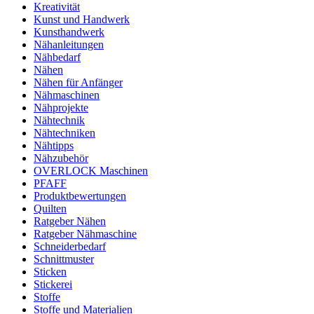
Kreativität
Kunst und Handwerk
Kunsthandwerk
Nähanleitungen
Nähbedarf
Nähen
Nähen für Anfänger
Nähmaschinen
Nähprojekte
Nähtechnik
Nähtechniken
Nähtipps
Nähzubehör
OVERLOCK Maschinen
PFAFF
Produktbewertungen
Quilten
Ratgeber Nähen
Ratgeber Nähmaschine
Schneiderbedarf
Schnittmuster
Sticken
Stickerei
Stoffe
Stoffe und Materialien