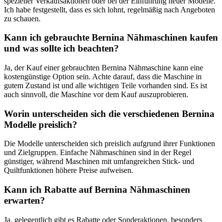
spezieller Verkaufsaktionen oder bei der ​Einführung neuer ‌Modelle.
Ich‍ habe festgestellt, dass es sich lohnt, regelmäßig nach Angeboten
zu schauen.
Kann ich ‌gebrauchte Bernina ⁣Nähmaschinen kaufen
und was sollte ich beachten?
Ja, der Kauf einer gebrauchten Bernina Nähmaschine kann eine
kostengünstige Option sein.‍ Achte darauf, dass die Maschine in
gutem Zustand ist ​und⁢ alle wichtigen Teile vorhanden sind. Es ist
auch sinnvoll, die Maschine vor dem Kauf auszuprobieren.
Worin unterscheiden sich die verschiedenen ⁢Bernina
Modelle‍ preislich?
Die Modelle unterscheiden sich preislich aufgrund ihrer Funktionen
und Zielgruppen. Einfache Nähmaschinen​ sind in der Regel
günstiger, ⁤während Maschinen mit umfangreichen Stick- und
‌Quiltfunktionen höhere Preise aufweisen.
Kann⁤ ich Rabatte auf Bernina ‍Nähmaschinen
erwarten?
Ja, ‌gelegentlich ⁣gibt‌ es Rabatte oder Sonderaktionen, besonders