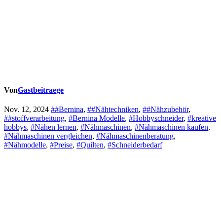
Von
Gastbeitraege
Nov. 12, 2024
##Bernina
,
##Nähtechniken
,
##Nähzubehör
,
##stoffverarbeitung
,
#Bernina Modelle
,
#Hobbyschneider
,
#kreative
hobbys
,
#Nähen lernen
,
#Nähmaschinen
,
#Nähmaschinen kaufen
,
#Nähmaschinen vergleichen
,
#Nähmaschinenberatung
,
#Nähmodelle
,
#Preise
,
#Quilten
,
#Schneiderbedarf