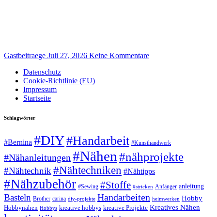
Gastbeitraege
Juli 27, 2026
Keine Kommentare
Datenschutz
Cookie-Richtlinie (EU)
Impressum
Startseite
Schlagwörter
#DIY
#Handarbeit
#Bernina
#Kunsthandwerk
#Nähen
#nähprojekte
#Nähanleitungen
#Nähtechniken
#Nähtechnik
#Nähtipps
#Nähzubehör
#Stoffe
anleitung
#Sewing
#stricken
Anfänger
Handarbeiten
Basteln
Hobby
Brother
carina
diy-projekte
heimwerken
Kreatives Nähen
Hobbynähen
kreative hobbys
kreative Projekte
Hobbys