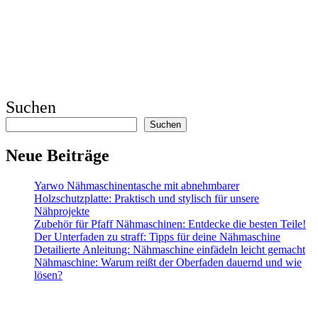
Suchen
Suchen
Neue Beiträge
Yarwo Nähmaschinentasche mit abnehmbarer
Holzschutzplatte: Praktisch und stylisch für unsere
Nähprojekte
Zubehör für Pfaff Nähmaschinen: Entdecke die besten Teile!
Der Unterfaden zu straff: Tipps für deine Nähmaschine
Detailierte Anleitung: Nähmaschine einfädeln leicht gemacht
Nähmaschine: Warum reißt der Oberfaden dauernd und wie
lösen?