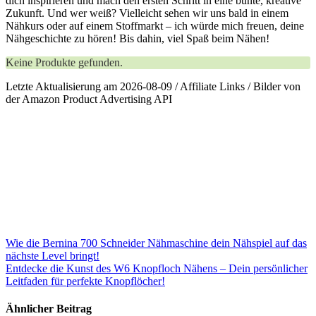
dich​ inspirieren und mach den ⁤ersten​ Schritt in ⁣eine⁤ bunte, kreative
Zukunft. Und wer weiß? Vielleicht sehen wir uns bald in einem
Nähkurs oder⁤ auf ⁢einem Stoffmarkt – ich würde mich freuen, ​deine
Nähgeschichte zu hören! Bis dahin, viel Spaß beim Nähen!
Keine Produkte gefunden.
Letzte Aktualisierung am 2026-08-09 / Affiliate Links / Bilder von
der Amazon Product Advertising API
Beitragsnavigation
Wie die Bernina 700 Schneider Nähmaschine dein Nähspiel auf das
nächste Level bringt!
Entdecke die Kunst des W6 Knopfloch Nähens – Dein persönlicher
Leitfaden für perfekte Knopflöcher!
Ähnlicher Beitrag