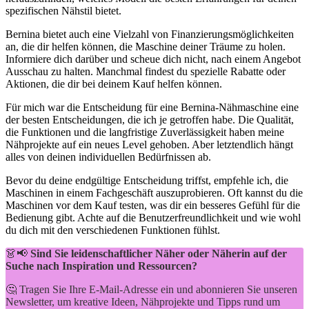
spezifischen‌ Nähstil bietet.
Bernina bietet auch eine Vielzahl von Finanzierungsmöglichkeiten
an, ⁣die dir helfen können, die Maschine deiner Träume zu holen.
Informiere dich darüber und scheue dich nicht, nach einem Angebot
Ausschau zu halten. Manchmal findest du spezielle Rabatte oder
Aktionen, die dir ‌bei deinem Kauf helfen können.
Für ‌mich war die ​Entscheidung für eine Bernina-Nähmaschine ​eine
der‌ besten Entscheidungen, die ich je ​getroffen⁤ habe. Die Qualität,
die Funktionen und die ​langfristige Zuverlässigkeit haben meine
‍Nähprojekte auf ein neues Level gehoben.​ Aber letztendlich hängt
alles von deinen individuellen Bedürfnissen ab.
Bevor du deine endgültige Entscheidung triffst, empfehle ich, die​
Maschinen in ‍einem Fachgeschäft ⁣auszuprobieren. Oft kannst⁣ du die
Maschinen vor⁤ dem Kauf testen, was dir ein besseres Gefühl für die⁢
Bedienung gibt.⁢ Achte auf die Benutzerfreundlichkeit und wie wohl
du⁢ dich mit ​den verschiedenen Funktionen fühlst.
👗📢
Sind Sie leidenschaftlicher Näher oder Näherin auf der
Suche nach Inspiration und Ressourcen?
🤔 Tragen Sie Ihre E-Mail-Adresse ein und abonnieren Sie unseren
Newsletter, um kreative Ideen, Nähprojekte und Tipps rund um