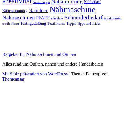
kreativität
Nähanleitung
Nähbedarf
Nähanfänger
Nähmaschine
Nähideen
Nähcommunity
Schneiderbedarf
Nähmaschinen
PFAFF
schnittmuster
schneider
Tipps
Textilgestaltung
Textilkunst
Tipps und Tricks.
textile Kunst
Ratgeber für Nähmaschinen und Quilten
Alles rund um Quilten, nähen und andere Handarbeiten
Mit Stolz präsentiert von WordPress
|
Theme: Fameup von
Themeansar