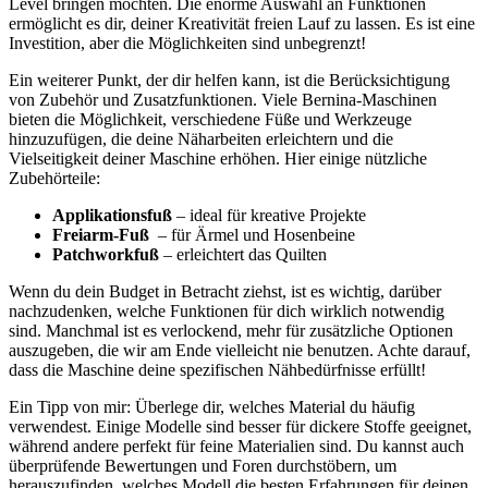
Level bringen möchten. ​Die enorme Auswahl an Funktionen
ermöglicht es dir, ​deiner Kreativität freien ⁣Lauf zu lassen. Es ist eine ​
Investition,⁤ aber die Möglichkeiten sind unbegrenzt!
Ein weiterer Punkt, der dir ⁤helfen‍ kann, ist die Berücksichtigung
von Zubehör und Zusatzfunktionen. Viele Bernina-Maschinen
bieten die Möglichkeit, verschiedene Füße und Werkzeuge
hinzuzufügen, die deine Näharbeiten⁤ erleichtern und die
Vielseitigkeit deiner⁤ Maschine erhöhen. Hier ​einige nützliche
Zubehörteile:
Applikationsfuß
– ideal für kreative Projekte
Freiarm-Fuß
‌ – für Ärmel und Hosenbeine
Patchworkfuß
– erleichtert das Quilten
Wenn⁤ du dein⁣ Budget ​in Betracht ziehst, ​ist es wichtig, darüber⁤
nachzudenken, welche Funktionen für dich wirklich notwendig
sind. Manchmal ist‍ es verlockend, mehr‍ für‍ zusätzliche Optionen
auszugeben, ⁣die wir am Ende vielleicht ⁤nie benutzen. Achte darauf,
dass die Maschine deine spezifischen Nähbedürfnisse erfüllt!
Ein Tipp von mir: Überlege dir, welches Material du⁢ häufig
verwendest. Einige Modelle sind besser für dickere Stoffe geeignet,
während andere ​perfekt ⁣für feine Materialien sind. Du kannst ⁣auch
überprüfende Bewertungen und‍ Foren durchstöbern, um
herauszufinden, ⁢welches Modell die besten​ Erfahrungen für ⁤deinen