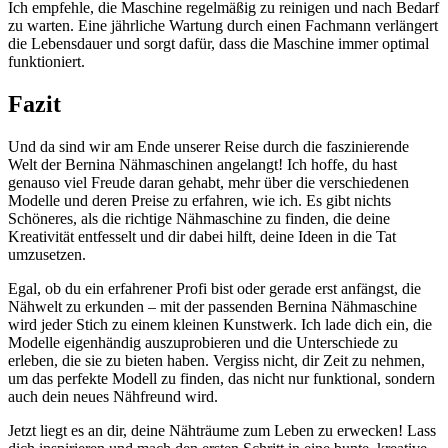
Ich empfehle, die Maschine regelmäßig zu reinigen und‍ nach Bedarf
​zu warten. ‍Eine jährliche Wartung⁢ durch einen Fachmann verlängert
die Lebensdauer und sorgt dafür, dass die ​Maschine immer optimal
funktioniert.
Fazit
Und da ​sind wir ⁢am Ende unserer Reise durch die faszinierende
Welt der Bernina Nähmaschinen angelangt! Ich hoffe, du hast
⁣genauso viel Freude daran gehabt, mehr über die verschiedenen
Modelle und deren Preise zu erfahren, wie ich. Es gibt nichts
Schöneres, als die richtige Nähmaschine zu finden, die deine
Kreativität entfesselt und ​dir dabei hilft, deine Ideen in die ⁤Tat
umzusetzen.
Egal, ob du ein erfahrener Profi bist⁣ oder gerade erst anfängst, die
Nähwelt zu⁤ erkunden –​ mit der passenden Bernina Nähmaschine
wird jeder Stich zu einem ​kleinen Kunstwerk. Ich lade⁢ dich ein, die
Modelle eigenhändig auszuprobieren und die Unterschiede zu
erleben, die sie zu bieten haben. Vergiss nicht, dir Zeit zu nehmen,
um das perfekte Modell zu finden, das nicht nur funktional, sondern
auch dein neues⁣ Nähfreund wird.
Jetzt liegt es ⁢an dir, deine Nähträume zum Leben zu erwecken! Lass