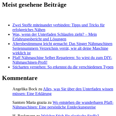
Meist gesehene Beiträge
Zwei Stoffe miteinander verbinden: Tipps und Tricks für
erfolgreiches Nähen
Was, wenn der Unterfaden Schlaufen zieht? – Mein
Erfahrungsbericht und Lösungen
Altersbestimmung leicht gemacht: Das Singer Nähmaschinen
Seriennummern Verzeichnis verrät, wie alt deine Maschine
wirklich ist
Pfaff Nähmaschine Selber Reparieren: So wirst du zum DIY-
Nähmaschinen-Profi!
Sticharten verstehen: So erkennst du die verschiedenen Typen
Kommentare
Angelika Bock
zu
Alles, was Sie über den Unterfaden wissen
müssen: Eine Erklärung
Santoro Maria grazia
zu
Wo entstehen die wunderbaren Pfaff-
Nähmaschinen: Eine persönliche Entdeckungsreise
H. Reckmann
zu
Welcher Stich für elastische Stoffe?