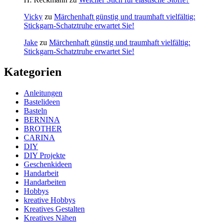
Vicky
zu
Märchenhaft günstig und traumhaft vielfältig:
Stickgarn-Schatztruhe erwartet Sie!
Jake
zu
Märchenhaft günstig und traumhaft vielfältig:
Stickgarn-Schatztruhe erwartet Sie!
Kategorien
Anleitungen
Bastelideen
Basteln
BERNINA
BROTHER
CARINA
DIY
DIY Projekte
Geschenkideen
Handarbeit
Handarbeiten
Hobbys
kreative Hobbys
Kreatives Gestalten
Kreatives Nähen