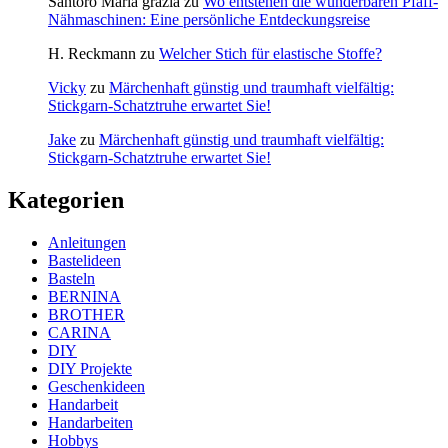
Santoro Maria grazia
zu
Wo entstehen die wunderbaren Pfaff-
Nähmaschinen: Eine persönliche Entdeckungsreise
H. Reckmann
zu
Welcher Stich für elastische Stoffe?
Vicky
zu
Märchenhaft günstig und traumhaft vielfältig:
Stickgarn-Schatztruhe erwartet Sie!
Jake
zu
Märchenhaft günstig und traumhaft vielfältig:
Stickgarn-Schatztruhe erwartet Sie!
Kategorien
Anleitungen
Bastelideen
Basteln
BERNINA
BROTHER
CARINA
DIY
DIY Projekte
Geschenkideen
Handarbeit
Handarbeiten
Hobbys