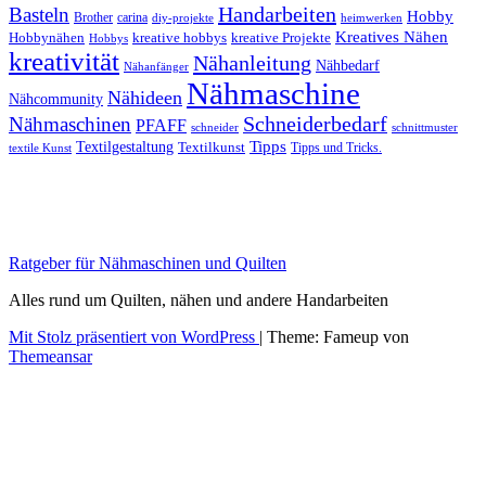
Handarbeiten
Basteln
Hobby
Brother
carina
diy-projekte
heimwerken
Kreatives Nähen
Hobbynähen
kreative hobbys
kreative Projekte
Hobbys
kreativität
Nähanleitung
Nähbedarf
Nähanfänger
Nähmaschine
Nähideen
Nähcommunity
Schneiderbedarf
Nähmaschinen
PFAFF
schnittmuster
schneider
Tipps
Textilgestaltung
Textilkunst
Tipps und Tricks.
textile Kunst
Ratgeber für Nähmaschinen und Quilten
Alles rund um Quilten, nähen und andere Handarbeiten
Mit Stolz präsentiert von WordPress
|
Theme: Fameup von
Themeansar