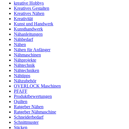
kreative Hobbys
Kreatives Gestalten
Kreatives Nähen
Kreativität
Kunst und Handwerk
Kunsthandwerk
Nähanleitungen
Nähbedarf
Nähen
Nähen für Anfänger
Nähmaschinen
Nähprojekte
Nähtechnik
Nähtechniken
Nähtipps
Nähzubehör
OVERLOCK Maschinen
PFAFF
Produktbewertungen
Quilten
Ratgeber Nähen
Ratgeber Nähmaschine
Schneiderbedarf
Schnittmuster
Sticken