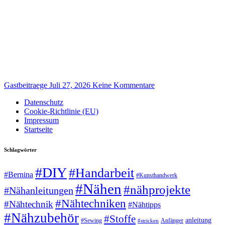
Gastbeitraege
Juli 27, 2026
Keine Kommentare
Datenschutz
Cookie-Richtlinie (EU)
Impressum
Startseite
Schlagwörter
#DIY
#Handarbeit
#Bernina
#Kunsthandwerk
#Nähen
#nähprojekte
#Nähanleitungen
#Nähtechniken
#Nähtechnik
#Nähtipps
#Nähzubehör
#Stoffe
anleitung
#Sewing
#stricken
Anfänger