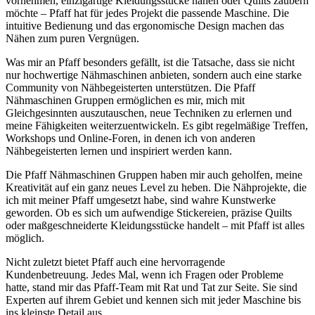
vornehmen, einzigartige Kleidungsstücke nähen oder Quilts zaubern
möchte – Pfaff hat für jedes Projekt die passende Maschine. Die
intuitive Bedienung und das ergonomische Design machen das
Nähen zum puren Vergnügen.
Was mir an Pfaff besonders gefällt, ist die Tatsache, dass sie nicht
nur hochwertige Nähmaschinen anbieten, sondern auch eine starke
Community von Nähbegeisterten unterstützen. Die Pfaff
Nähmaschinen Gruppen ermöglichen es mir, mich mit
Gleichgesinnten auszutauschen, neue Techniken zu erlernen und
meine Fähigkeiten weiterzuentwickeln. Es gibt regelmäßige Treffen,
Workshops und Online-Foren, in denen ich von anderen
Nähbegeisterten lernen und inspiriert werden kann.
Die Pfaff Nähmaschinen Gruppen haben mir auch geholfen, meine
Kreativität auf ein ganz neues Level zu heben. Die Nähprojekte, die
ich mit meiner Pfaff umgesetzt habe, sind wahre Kunstwerke
geworden. Ob es sich um aufwendige Stickereien, präzise Quilts
oder maßgeschneiderte Kleidungsstücke handelt – mit Pfaff ist alles
möglich.
Nicht zuletzt bietet Pfaff auch eine hervorragende
Kundenbetreuung. Jedes Mal, wenn ich Fragen oder Probleme
hatte, stand mir das Pfaff-Team mit Rat und Tat zur Seite. Sie sind
Experten auf ihrem Gebiet und kennen sich mit jeder Maschine bis
ins kleinste Detail aus.