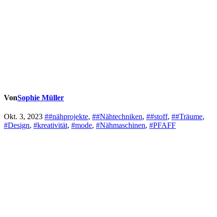
Von
Sophie Müller
Okt. 3, 2023
##nähprojekte
,
##Nähtechniken
,
##stoff
,
##Träume
,
#Design
,
#kreativität
,
#mode
,
#Nähmaschinen
,
#PFAFF