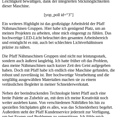
Leichtigkeit bewältigen, dank der integrierten Stickmöglichkeiten
dieser Maschine.
[yop_poll id=“3″]
Ein weiteres Highlight ist das großzügige Arbeitsfeld der Pfaff
Nähmaschinen Gruppen. Hier habe ich genügend Platz, um an
meinen Projekten zu arbeiten, ohne mich eingeengt zu fühlen. Das
hochwertige LED-Licht beleuchtet den gesamten Arbeitsbereich
und ermöglicht es mir, auch bei schlechten Lichtverhältnissen
präzise zu nähen.
Die Pfaff Nähmaschinen Gruppen sind nicht nur leistungsstark,
sondern auch äußerst langlebig. Ich hatte früher oft das Problem,
dass meine Nähmaschinen nach kurzer Zeit den Geist aufgegeben
haben. Doch mit Pfaff habe ich endlich eine Maschine gefunden, die
robust und zuverlässig ist. Ihre hochwertige Verarbeitung und die
sorgfältig ausgewählten Materialien machen sie zu einem
verlässlichen Begleiter in meiner Schneiderwerkstatt.
Neben der beeindruckenden Technologie bietet Pfaff auch eine
breite Palette an Zubehör an, mit dem ich meine Kreativität noch
weiter ausleben kann. Von verschiedenen Nähfüßen bis hin zu
speziellen Stichplatten gibt es alles, was das Schneiderherz begehrt.
Außerdem steht der Pfaff Kundenservice jederzeit zur Verfügung,
um bei Fragen und Problemen zu unterstützen. Ich fühle mich