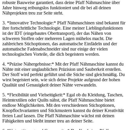
robuste Bauweise garantiert, dass deine Pfaff Nähmaschine über
Jahre hinweg reibungslos funktioniert und dir bei all deinen
Nähprojekten treu zur Seite steht.
3. *Innovative Technologie:* Pfaff Nähmaschinen sind bekannt für
ihre fortschrittliche Technologie. Eine meiner Lieblingsfunktionen
ist der IDT (eingebautes Obertransport), der das Nähen von
schweren Stoffen oder mehreren Lagen mühelos macht. Die
zahlreichen Stichoptionen, das automatische Einfädeln und der
automatische Fadenabschneider sind nur einige der vielen
technologischen Vorteile, die dich begeistern werden.
4. *Präzise Nähergebnisse:* Mit der Pfaff Nähmaschine kannst du
Nähte mit einer unglaublichen Präzision und Sauberkeit erstellen.
Der Stoff wird perfekt geführt und die Stiche sind gleichmäßig. Du
wirst begeistert sein, wie sich deine Projekte aufgrund der hohen
Qualität und Genauigkeit deiner Nähte verwandeln.
5. *Flexibilität und Vielseitigkeit:* Egal ob du Kleidung, Taschen,
Heimtextilien oder Quilts nähst, die Pfaff Nähmaschine bietet
endlose Möglichkeiten. Mit den verschiedenen Stichoptionen,
Knopflochvarianten und Stickmustern kannst du deiner Kreativität
freien Lauf lassen. Die Pfaff Nähmaschine wächst mit deinen
Fähigkeiten und bleibt immer treu an deiner Seite.