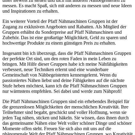
unter Beweis zu stellen und dich mit anderen Nähbegeisterten zu
messen. Es macht Spaß, sich mit anderen zu messen und neue Ideen
und Inspirationen zu erhalten.
Ein weiterer Vorteil der Pfaff Nähmaschinen Gruppen ist der
Zugang zu exklusiven Angeboten und Rabatten. Als Mitglied der
Gruppen erhältst du Sonderpreise auf Pfaff Nähmaschinen und
Zubehör. Das ist eine großartige Möglichkeit, Geld zu sparen und
hochwertige Produkte zu einem günstigen Preis zu erhalten.
Insgesamt bin ich überzeugt, dass die Pfaff Nähmaschinen Gruppen
der perfekte Ort sind, um den roten Faden in mein Leben zu
bringen. Mit Hilfe dieser Gruppen habe ich meine Nähfähigkeiten
verbessert, neue Techniken erlernt und eine wunderbare
Gemeinschaft von Nähbegeisterten kennengelernt. Wenn du
passioniertes Nähen liebst und deine Fähigkeiten auf die nächste
Stufe heben möchtest, kann ich die Pfaff Nähmaschinen Gruppen
nur wärmstens empfehlen. Sei dabei und werde zum Nähprofi!
Die Pfaff Nähmaschinen Gruppen sind ein erhebendes Beispiel für
die grenzenlosen Möglichkeiten der menschlichen Kreativität. Ihre
Teilnehmer sind begabt, geschickt und voller Hoffnung, wenn sie
jeden Tag nähen, sticken und häkeln. Sie wissen, dass ihnen durch
das gemeinsame Nähen eine Welt voller schöner Dinge und schöner
Momente offen steht. Freuen Sie sich also mit uns auf die
phänomenale Welt der Pfaff Nähmaschinen Gruppen, wo Kreativität