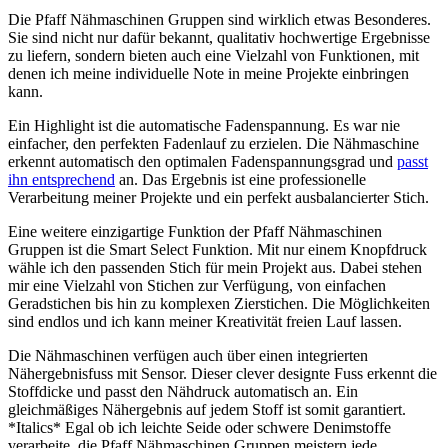
Die Pfaff Nähmaschinen Gruppen sind wirklich etwas Besonderes.
Sie sind nicht nur dafür bekannt, qualitativ hochwertige Ergebnisse
zu liefern, sondern bieten auch eine Vielzahl von Funktionen, mit
denen ich meine individuelle Note in meine Projekte einbringen
kann.
Ein Highlight ist die automatische Fadenspannung. Es war nie
einfacher, den perfekten Fadenlauf zu erzielen. Die Nähmaschine
erkennt automatisch den optimalen Fadenspannungsgrad und
passt
ihn entsprechend
an. Das Ergebnis ist eine professionelle
Verarbeitung meiner Projekte und ein perfekt ausbalancierter Stich.
Eine weitere einzigartige Funktion der Pfaff Nähmaschinen
Gruppen ist die Smart Select Funktion. Mit nur einem Knopfdruck
wähle ich den passenden Stich für mein Projekt aus. Dabei stehen
mir eine Vielzahl von Stichen zur Verfügung, von einfachen
Geradstichen bis hin zu komplexen Zierstichen. Die Möglichkeiten
sind endlos und ich kann meiner Kreativität freien Lauf lassen.
Die Nähmaschinen verfügen auch über einen integrierten
Nähergebnisfuss mit Sensor. Dieser clever designte Fuss erkennt die
Stoffdicke und passt den Nähdruck automatisch an. Ein
gleichmäßiges Nähergebnis auf jedem Stoff ist somit garantiert.
*Italics* Egal ob ich leichte Seide oder schwere Denimstoffe
verarbeite, die Pfaff Nähmaschinen Gruppen meistern jede