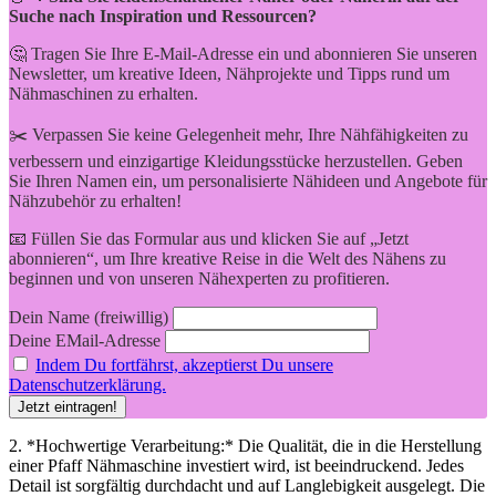
Suche nach Inspiration und Ressourcen?
🤔 Tragen Sie Ihre E-Mail-Adresse ein und abonnieren Sie unseren
Newsletter, um kreative Ideen, Nähprojekte und Tipps rund um
Nähmaschinen zu erhalten.
✂️ Verpassen Sie keine Gelegenheit mehr, Ihre Nähfähigkeiten zu
verbessern und einzigartige Kleidungsstücke herzustellen. Geben
Sie Ihren Namen ein, um personalisierte Nähideen und Angebote für
Nähzubehör zu erhalten!
📧 Füllen Sie das Formular aus und klicken Sie auf „Jetzt
abonnieren“, um Ihre kreative Reise in die Welt des Nähens zu
beginnen und von unseren Nähexperten zu profitieren.
Dein Name (freiwillig)
Deine EMail-Adresse
Indem Du fortfährst, akzeptierst Du unsere
Datenschutzerklärung.
2. *Hochwertige Verarbeitung:* Die Qualität, die in die Herstellung
einer Pfaff Nähmaschine investiert wird, ist beeindruckend. Jedes
Detail ist sorgfältig durchdacht und auf Langlebigkeit ausgelegt. Die