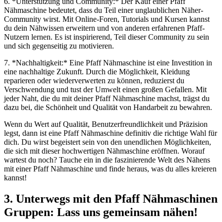
6. *Unterstützung und Community:* Der Kauf einer Pfaff
Nähmaschine bedeutet, dass du Teil einer unglaublichen Näher-
Community wirst. Mit Online-Foren, Tutorials und Kursen kannst
du dein Nähwissen erweitern und von anderen erfahrenen Pfaff-
Nutzern lernen. Es ist inspirierend, Teil dieser Community zu sein
und sich gegenseitig zu motivieren.
7. *Nachhaltigkeit:* Eine Pfaff Nähmaschine ist eine Investition in
eine nachhaltige Zukunft. Durch die Möglichkeit, Kleidung
reparieren oder wiederverwerten zu können, reduzierst du
Verschwendung und tust der Umwelt einen großen Gefallen. Mit
jeder Naht, die du mit deiner Pfaff Nähmaschine machst, trägst du
dazu bei, die Schönheit und Qualität von Handarbeit zu bewahren.
Wenn du Wert auf Qualität, Benutzerfreundlichkeit und Präzision
legst, dann ist eine Pfaff Nähmaschine definitiv die richtige Wahl für
dich. Du wirst begeistert sein von den unendlichen Möglichkeiten,
die sich mit dieser hochwertigen Nähmaschine eröffnen. Worauf
wartest du noch? Tauche ein in die faszinierende Welt des Nähens
mit einer Pfaff Nähmaschine und finde heraus, was du alles kreieren
kannst!
3. Unterwegs mit den Pfaff Nähmaschinen
Gruppen: Lass uns gemeinsam nähen!