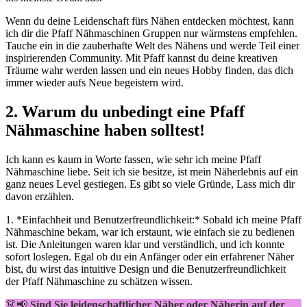
Wenn du deine Leidenschaft fürs Nähen entdecken möchtest, kann
ich dir die Pfaff Nähmaschinen Gruppen nur wärmstens empfehlen.
Tauche ein in die zauberhafte Welt des Nähens und werde Teil einer
inspirierenden Community. Mit Pfaff kannst du deine kreativen
Träume wahr werden lassen und ein neues Hobby finden, das dich
immer wieder aufs Neue begeistern wird.
2. Warum du unbedingt eine Pfaff
Nähmaschine haben solltest!
Ich kann es kaum in Worte fassen, wie sehr ich meine Pfaff
Nähmaschine liebe. Seit ich sie besitze, ist mein Näherlebnis auf ein
ganz neues Level gestiegen. Es gibt so viele Gründe, Lass mich dir
davon erzählen.
1. *Einfachheit und Benutzerfreundlichkeit:* Sobald ich meine Pfaff
Nähmaschine bekam, war ich erstaunt, wie einfach sie zu bedienen
ist. Die Anleitungen waren klar und verständlich, und ich konnte
sofort loslegen. Egal ob du ein Anfänger oder ein erfahrener Näher
bist, du wirst das intuitive Design und die Benutzerfreundlichkeit
der Pfaff Nähmaschine zu schätzen wissen.
👗📢
Sind Sie leidenschaftlicher Näher oder Näherin auf der