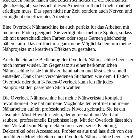
gleichzeitig ab, sodass ich diesen Arbeitsschritt nicht mehr manuell
erledigen muss. Das spart nicht nur Zeit, sondern auch Nerven und
ermöglicht ein effizientes Arbeiten.
Eine Overlock Nähmaschine ist auch perfekt für das Arbeiten mit
mehreren Fäden geeignet. Sie verfügt über mehrere Spulen, sodass
ich mit unterschiedlichen Farben oder sogar Garnen gleichzeitig
nähen kann. Das eröffnet mir ganz neue Möglichkeiten, um meine
Nähprojekte mit kreativen Effekten zu gestalten.
Auch die einfache Bedienung der Overlock Nähmaschine begeistert
mich immer wieder. Im Gegensatz zu einer herkömmlichen
Nähmaschine ist sie intuitiv zu handhaben und lässt sich schnell
einstellen. Dank ihrer verschiedenen Sticharten wie dem 4-Faden-
Overlock oder dem 3-Faden-Overlock kann ich für jedes
Nähprojekt den passenden Stich wählen.
Die Overlock Nähmaschine hat meine Nähwerkstatt komplett
revolutioniert. Sie hat mir neue Möglichkeiten eröffnet und meine
Näharbeiten auf ein professionelles Niveau gebracht. Sie ist ein
absolutes Must-Have für jeden, der gerne näht und Wert auf
saubere, professionelle Ergebnisse legt. Mit der Overlock lässt sich
eine Vielzahl von Nähprojekten umsetzen, sei es Kleidung,
Dekoartikel oder Accessoires. Probier es aus und lass dich von den
unzähligen Möglichkeiten einer Overlock Nähmaschine begeistern!