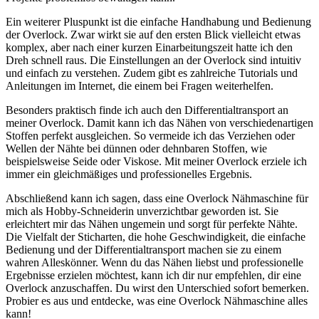
Ein weiterer Pluspunkt ist die einfache Handhabung und Bedienung
der Overlock. Zwar wirkt sie auf den ersten Blick vielleicht etwas
komplex, aber nach einer kurzen Einarbeitungszeit hatte ich den
Dreh schnell raus. Die Einstellungen an der Overlock sind intuitiv
und einfach zu verstehen. Zudem gibt es zahlreiche Tutorials und
Anleitungen im Internet, die einem bei Fragen weiterhelfen.
Besonders praktisch finde ich auch den Differentialtransport an
meiner Overlock. Damit kann ich das Nähen von verschiedenartigen
Stoffen perfekt ausgleichen. So vermeide ich das Verziehen oder
Wellen der Nähte bei dünnen oder dehnbaren Stoffen, wie
beispielsweise Seide oder Viskose. Mit meiner Overlock erziele ich
immer ein gleichmäßiges und professionelles Ergebnis.
Abschließend kann ich sagen, dass eine Overlock Nähmaschine für
mich als Hobby-Schneiderin unverzichtbar geworden ist. Sie
erleichtert mir das Nähen ungemein und sorgt für perfekte Nähte.
Die Vielfalt der Sticharten, die hohe Geschwindigkeit, die einfache
Bedienung und der Differentialtransport machen sie zu einem
wahren Alleskönner. Wenn du das Nähen liebst und professionelle
Ergebnisse erzielen möchtest, kann ich dir nur empfehlen, dir eine
Overlock anzuschaffen. Du wirst den Unterschied sofort bemerken.
Probier es aus und entdecke, was eine Overlock Nähmaschine alles
kann!