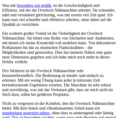
Was mir
besonders gut gefällt
, ist die Geschwindigkeit und
Effizienz, mit der die Overlock Nähmaschine arbeitet. Sie schneidet,
näht und versäubert gleichzeitig, was mir enorm viel Zeit spart. Ich
kann nun viel schneller und effektiver arbeiten, ohne dabei auf die
Qualität zu verzichten.
Ein weiterer großer Vorteil ist die Vielseitigkeit der Overlock
Nähmaschine. Sie bietet eine Reihe von Sticharten und -funktionen,
mit denen ich meine Kreativität voll ausleben kann. Von dekorativen
Rollsäumen bis hin zu elastischen Flatlocknähten – die
Möglichkeiten sind grenzenlos. Dies hat meinem Nähen eine ganz
neue Dimension gegeben und ich habe mich noch mehr in dieses
Hobby verliebt.
Des Weiteren ist die Overlock Nähmaschine sehr
benutzerfreundlich. Die Bedienung ist intuitiv und einfach zu
erlernen. Mit ein wenig Übung kann jeder in kürzester Zeit
beeindruckende Ergebnisse erzielen. Die Maschine ist sehr robust
und zuverlässig, was mir das Vertrauen gibt, dass sie mich nicht im
Stich lässt, selbst bei größeren Projekten.
Nicht zu vergessen ist der Komfort, den die Overlock Nähmaschine
bietet. Mit ihrer leisen und vibrationsarmen Arbeit kann ich
stundenlang ungestört nähen
, ohne dass es anstrengend oder lärmig
wird. Das ist besonders wichtig, wenn man viele Projekte auf einmal