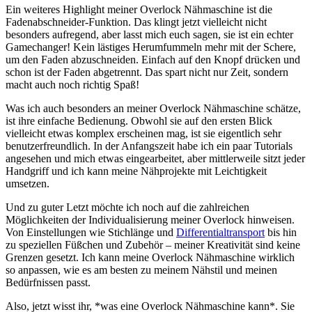
Ein weiteres Highlight meiner Overlock Nähmaschine ist die
Fadenabschneider-Funktion. Das klingt jetzt vielleicht nicht
besonders aufregend, aber lasst mich euch sagen, sie ist ein echter
Gamechanger! Kein lästiges Herumfummeln mehr mit der Schere,
um den Faden abzuschneiden. Einfach auf den Knopf drücken und
schon ist der Faden abgetrennt. Das spart nicht nur Zeit, sondern
macht auch noch richtig Spaß!
Was ich auch besonders an meiner Overlock Nähmaschine schätze,
ist ihre einfache Bedienung. Obwohl sie auf den ersten Blick
vielleicht etwas komplex erscheinen mag, ist sie eigentlich sehr
benutzerfreundlich. In der Anfangszeit habe ich ein paar Tutorials
angesehen und mich etwas eingearbeitet, aber mittlerweile sitzt jeder
Handgriff und ich kann meine Nähprojekte mit Leichtigkeit
umsetzen.
Und zu guter Letzt möchte ich noch auf die zahlreichen
Möglichkeiten der Individualisierung meiner Overlock hinweisen.
Von Einstellungen wie Stichlänge und
Differentialtransport
bis hin
zu speziellen Füßchen und Zubehör – meiner Kreativität sind keine
Grenzen gesetzt. Ich kann meine Overlock Nähmaschine wirklich
so anpassen, wie es am besten zu meinem Nähstil und meinen
Bedürfnissen passt.
Also, jetzt wisst ihr, *was eine Overlock Nähmaschine kann*. Sie