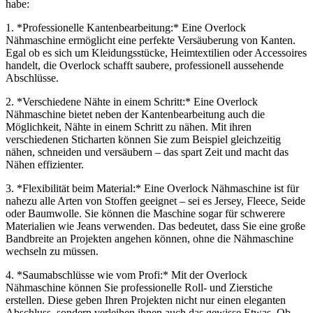
habe:
1. *Professionelle Kantenbearbeitung:* Eine Overlock
Nähmaschine ermöglicht eine perfekte Versäuberung von Kanten.
Egal ob es sich um Kleidungsstücke, Heimtextilien oder Accessoires
handelt, die Overlock schafft saubere, professionell aussehende
Abschlüsse.
2. *Verschiedene Nähte in einem Schritt:* Eine Overlock
Nähmaschine bietet neben der Kantenbearbeitung auch die
Möglichkeit, Nähte in einem Schritt zu nähen. Mit ihren
verschiedenen Sticharten können Sie zum Beispiel gleichzeitig
nähen, schneiden und versäubern – das spart Zeit und macht das
Nähen effizienter.
3. *Flexibilität beim Material:* Eine Overlock Nähmaschine ist für
nahezu alle Arten von Stoffen geeignet – sei es Jersey, Fleece, Seide
oder Baumwolle. Sie können die Maschine sogar für schwerere
Materialien wie Jeans verwenden. Das bedeutet, dass Sie eine große
Bandbreite an Projekten angehen können, ohne die Nähmaschine
wechseln zu müssen.
4. *Saumabschlüsse wie vom Profi:* Mit der Overlock
Nähmaschine können Sie professionelle Roll- und Zierstiche
erstellen. Diese geben Ihren Projekten nicht nur einen eleganten
Abschluss, sondern verleihen ihnen auch das gewisse Etwas. Ob