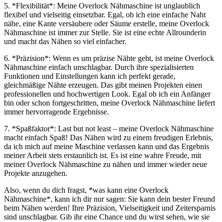
5. *Flexibilität*: Meine Overlock Nähmaschine ist unglaublich
flexibel und vielseitig einsetzbar. Egal, ob ich eine einfache Naht
nähe, eine Kante versäubere oder Säume erstelle, meine Overlock
Nähmaschine ist immer zur Stelle. Sie ist eine echte Allrounderin
und macht das Nähen so viel einfacher.
6. *Präzision*: Wenn es um präzise Nähte geht, ist meine Overlock
Nähmaschine einfach unschlagbar. Durch ihre spezialisierten
Funktionen und Einstellungen kann ich perfekt gerade,
gleichmäßige Nähte erzeugen. Das gibt meinen Projekten einen
professionellen und hochwertigen Look. Egal ob ich ein Anfänger
bin oder schon fortgeschritten, meine Overlock Nähmaschine liefert
immer hervorragende Ergebnisse.
7. *Spaßfaktor*: Last but not least – meine Overlock Nähmaschine
macht einfach Spaß! Das Nähen wird zu einem freudigen Erlebnis,
da ich mich auf meine Maschine verlassen kann und das Ergebnis
meiner Arbeit stets erstaunlich ist. Es ist eine wahre Freude, mit
meiner Overlock Nähmaschine zu nähen und immer wieder neue
Projekte anzugehen.
Also, wenn du dich fragst, *was kann eine Overlock
Nähmaschine*, kann ich dir nur sagen: Sie kann dein bester Freund
beim Nähen werden! Ihre Präzision, Vielseitigkeit und Zeitersparnis
sind unschlagbar. Gib ihr eine Chance und du wirst sehen, wie sie