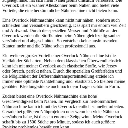
zugelegt habe, hat sich mein Nähergebnis drastisch verbessert. Die
Overlock ist ein wahrer Alleskönner beim Nähen und bietet viele
Vorteile, die eine herkömmliche Nähmaschine nicht bieten kann.
Eine Overlock Nähmaschine kann nicht nur nähen, sondern auch
schneiden und versäubern gleichzeitig. Das spart mir enorm viel Zeit
und Aufwand. Durch die speziellen Messer und Nähfüße an der
Overlock werden die Stoffkanten beim Nähen gleichzeitig sauber
versäubert und abgeschnitten. So entstehen keine ausfransenden
Kanten mehr und die Nähte sehen professionell aus.
Ein weiterer großer Vorteil einer Overlock Nähmaschine ist die
Vielfalt der Sticharten. Neben dem klassischen Überwendlichstich
kann ich mit meiner Overlock auch elastische Stoffe, wie Jersey
oder Stretch, perfekt nähen. Durch die speziellen Greiferfäden und
die Möglichkeit der Differentialtransporteinstellung erziele ich
immer eine optimale Nahtdehnung und -elastizität. So bleiben meine
genähten Kleidungsstücke auch nach dem Tragen schön in Form.
Zudem bietet eine Overlock Nähmaschine eine hohe
Geschwindigkeit beim Nähen. Im Vergleich zur herkömmlichen
Nähmaschine kann ich mit der Overlock deutlich schneller arbeiten.
Gerade bei größeren Nähprojekten oder wenn ich viele Nähte zu
versäubern habe, ist dies ein enormer Zeitgewinn. Meine Overlock
schafft bis zu 1500 Stiche pro Minute, sodass ich auch größere
Projekte problemlos bewältigen kann.