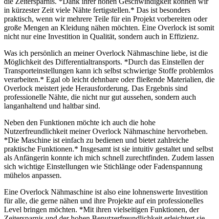
die Zeitersparnis. *Dank ihrer hohen Geschwindigkeit können wir
in kürzester Zeit viele Nähte fertigstellen.* Das ist besonders
praktisch, wenn wir mehrere Teile für ein Projekt vorbereiten oder
große Mengen an Kleidung nähen möchten. Eine Overlock ist somit
nicht nur eine Investition in Qualität, sondern auch in Effizienz.
Was ich persönlich an meiner Overlock Nähmaschine liebe, ist die
Möglichkeit des Differentialtransports. *Durch das Einstellen der
Transporteinstellungen kann ich selbst schwierige Stoffe problemlos
verarbeiten.* Egal ob leicht dehnbare oder fließende Materialien, die
Overlock meistert jede Herausforderung. Das Ergebnis sind
professionelle Nähte, die nicht nur gut aussehen, sondern auch
langanhaltend und haltbar sind.
Neben den Funktionen möchte ich auch die hohe
Nutzerfreundlichkeit meiner Overlock Nähmaschine hervorheben.
*Die Maschine ist einfach zu bedienen und bietet zahlreiche
praktische Funktionen.* Insgesamt ist sie intuitiv gestaltet und selbst
als Anfängerin konnte ich mich schnell zurechtfinden. Zudem lassen
sich wichtige Einstellungen wie Stichlänge oder Fadenspannung
mühelos anpassen.
Eine Overlock Nähmaschine ist also eine lohnenswerte Investition
für alle, die gerne nähen und ihre Projekte auf ein professionelles
Level bringen möchten. *Mit ihren vielseitigen Funktionen, der
Zeitersparnis und der hohen Benutzerfreundlichkeit erleichtert sie