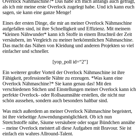
Overlock Nähmaschine?* Das habe ich mich anfangs auch gefragt,
als ich mir meine erste Overlock zugelegt habe. Und ich kann euch
sagen, sie kann eine ganze Menge!
Eines der ersten Dinge, die mir an meiner Overlock Nähmaschine
aufgefallen sind, ist ihre Schnelligkeit und Effizienz. Mit meinem
*kleinen Nähwunder* kann ich Stoffe in einem Bruchteil der Zeit
versäubern, im Vergleich zu meiner herkömmlichen Nähmaschine.
Das macht das Nähen von Kleidung und anderen Projekten so viel
einfacher und schneller.
[yop_poll id=“2″]
Ein weiterer großer Vorteil der Overlock Nähmaschine ist ihre
Fähigkeit, professionelle Nähte zu erzeugen. *Was kann eine
Overlock Nähmaschine?* Sie kann genau das! Mit den
verschiedenen Stichen und Einstellungen meiner Overlock kann ich
perfekte Overlock- oder Rollsaumnähte erstellen, die nicht nur
schön aussehen, sondern auch besonders haltbar sind.
Was mich außerdem an meiner Overlock Nähmaschine begeistert,
ist ihre vielseitige Anwendungsmöglichkeit. Ob ich nun
Stretchstoffe nähe, Säume versäubere oder sogar Bündchen annähe
– meine Overlock meistert all diese Aufgaben mit Bravour. Sie ist
einfach ein wahres Allround-Talent.