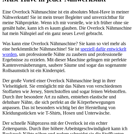
Eine Overlock Nähmaschine ist ein absolutes Must-Have in meiner
Nähwerkstatt! Sie ist mein treuer Begleiter und unverzichtbar für
meine Nähprojekte. Wenn ich mir vorstelle, wie ich früher ohne sie
genäht habe, kann ich es kaum glauben. Die Overlock Nähmaschine
hat mein Nähspiel auf ein ganz neues Level gebracht.
Was kann eine Overlock Nähmaschine? Sie kann so viel mehr als
eine herkömmliche Nähmaschine! Sie ist
speziell dafür entwickelt
worden
, um professionelle Nähte zu zaubern und professionelle
Ergebnisse zu erzielen. Mit dieser Maschine gelingen mir perfekte
Kantenversäuberungen, saubere Säume und sogar das sogenannte
Rollsaumstich ist ein Kinderspiel.
Der große Vorteil einer Overlock Nähmaschine liegt in ihrer
Vielseitigkeit. Sie ermöglicht mir das Nähen von verschiedenen
Stoffarten wie Jersey, Stretchstoffen und sogar feinen Webstoffen.
Durch ihre besondere Art zu nähen, entstehen elastische und
dehnbare Nähte, die sich perfekt an die Körperbewegungen
anpassen. Das ist besonders wichtig bei der Herstellung von
Kleidungsstücken wie T-Shirts, Hosen und Unterwäsche.
Der schnelle Nähprozess mit der Overlock ist ein echter
Zeitersparnis. Durch ihre höhere Arbeitstgeschwindigkeit kann ich
Ruckzuck Nähte nähen und zudem schneidet sie die Stoffkanten