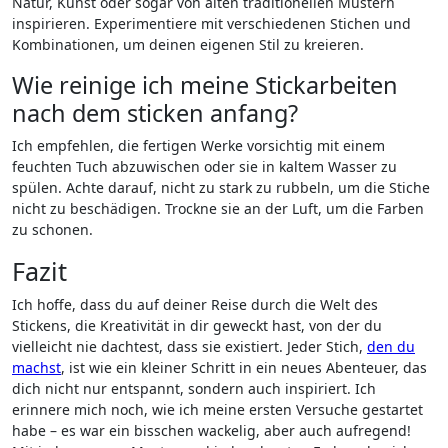
Natur, Kunst oder sogar von alten traditionellen Mustern
inspirieren.⁤ Experimentiere mit verschiedenen Stichen und
Kombinationen, um deinen ​eigenen Stil ‌zu kreieren.
Wie reinige ich meine Stickarbeiten⁣
nach dem sticken ⁤anfang?
Ich empfehlen, die fertigen Werke vorsichtig​ mit einem
feuchten Tuch abzuwischen oder sie in kaltem Wasser zu
spülen. Achte darauf, nicht zu stark zu⁤ rubbeln, ⁣um die⁤ Stiche
‌nicht zu beschädigen. ⁣Trockne sie an ‍der Luft, um die Farben
zu schonen.
Fazit
Ich hoffe, dass du ⁣auf deiner Reise durch die Welt des
Stickens, die Kreativität in dir geweckt hast, von der du
vielleicht ​nie dachtest, dass sie existiert. Jeder⁣ Stich,
den du
machst
, ist wie ein⁣ kleiner Schritt in ein neues Abenteuer, das
dich nicht nur entspannt, sondern auch inspiriert. Ich
erinnere mich noch, wie ‌ich meine ersten Versuche gestartet
habe – es war ein⁤ bisschen wackelig, aber auch aufregend!