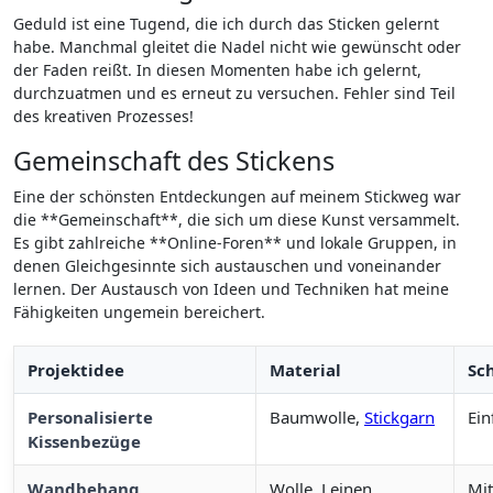
Geduld ist eine Tugend, die ich​ durch das Sticken gelernt
habe.⁣ Manchmal gleitet die Nadel nicht wie gewünscht oder
der ⁢Faden reißt. In diesen Momenten⁤ habe ich‌ gelernt,
durchzuatmen und es erneut zu versuchen. Fehler sind ​Teil
des kreativen Prozesses!
Gemeinschaft des Stickens
Eine​ der schönsten Entdeckungen auf meinem Stickweg war
die **Gemeinschaft**, die sich um ‍diese Kunst versammelt.
Es gibt⁢ zahlreiche **Online-Foren** und lokale Gruppen, in
denen Gleichgesinnte sich austauschen und⁣ voneinander
lernen. Der Austausch von Ideen und Techniken hat meine
Fähigkeiten ungemein‍ bereichert.
Projektidee
Material
Sc
Personalisierte
Baumwolle,
Stickgarn
Ein
Kissenbezüge
Wandbehang
Wolle, Leinen
Mit