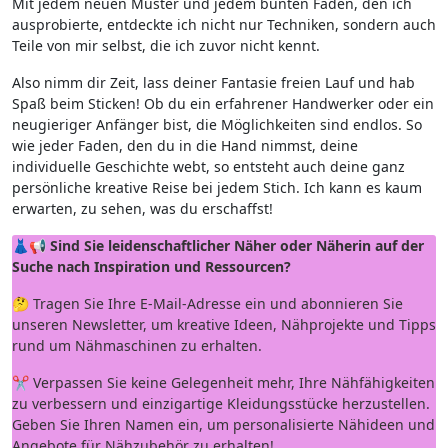
Mit jedem neuen Muster und ⁣jedem bunten Faden, den ich
ausprobierte, entdeckte‌ ich nicht nur Techniken, sondern‍ auch
Teile von mir selbst, die ich zuvor nicht kennt.
Also nimm dir Zeit, lass deiner Fantasie freien Lauf und hab
Spaß‌ beim Sticken! Ob du ein⁢ erfahrener Handwerker ‌oder ein
neugieriger Anfänger⁣ bist, die Möglichkeiten sind endlos. So
wie jeder​ Faden, den⁢ du in die Hand nimmst, deine⁤
individuelle Geschichte webt, so entsteht auch deine ganz
persönliche kreative Reise bei jedem Stich. Ich ​kann ⁣es kaum
erwarten, zu ‍sehen, was ‌du erschaffst!
👗📢
Sind Sie leidenschaftlicher Näher oder Näherin auf der
Suche nach Inspiration und Ressourcen?
🤔 Tragen Sie Ihre E-Mail-Adresse ein und abonnieren Sie
unseren Newsletter, um kreative Ideen, Nähprojekte und Tipps
rund um Nähmaschinen zu erhalten.
✂️ Verpassen Sie keine Gelegenheit mehr, Ihre Nähfähigkeiten
zu verbessern und einzigartige Kleidungsstücke herzustellen.
Geben Sie Ihren Namen ein, um personalisierte Nähideen und
Angebote für Nähzubehör zu erhalten!