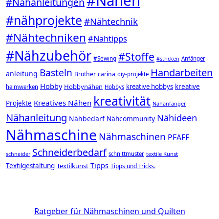
#Nähen
#Nähanleitungen
#nähprojekte
#Nähtechnik
#Nähtechniken
#Nähtipps
#Nähzubehör
#Stoffe
#Sewing
#stricken
Anfänger
Handarbeiten
Basteln
anleitung
Brother
carina
diy-projekte
Hobby
Hobbynähen
kreative hobbys
kreative
heimwerken
Hobbys
kreativität
Kreatives Nähen
Projekte
Nähanfänger
Nähanleitung
Nähideen
Nähbedarf
Nähcommunity
Nähmaschine
Nähmaschinen
PFAFF
Schneiderbedarf
schnittmuster
textile Kunst
schneider
Tipps
Textilgestaltung
Textilkunst
Tipps und Tricks.
Ratgeber für Nähmaschinen und Quilten