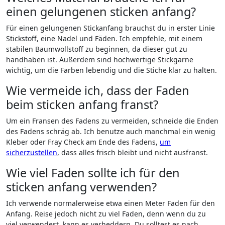
einen gelungenen sticken anfang?
Für einen gelungenen Stickanfang brauchst du in erster Linie
Stickstoff, eine Nadel⁤ und Fäden. Ich empfehle, mit⁤ einem
stabilen Baumwollstoff zu beginnen, da ⁤dieser gut zu
handhaben ist. Außerdem sind hochwertige⁤ Stickgarne
wichtig, um die Farben lebendig und die⁣ Stiche​ klar zu ‌halten.
Wie vermeide ich,⁣ dass der Faden
beim sticken anfang franst?
Um ein ​Fransen des Fadens ‍zu vermeiden, schneide ⁢die Enden​
des Fadens schräg ab.‍ Ich benutze auch manchmal ein wenig
Kleber ‍oder Fray⁢ Check am Ende⁢ des Fadens,
um
sicherzustellen
, dass alles frisch bleibt und nicht ausfranst.
Wie viel ‍Faden sollte ich für den
sticken ‍anfang verwenden?
Ich​ verwende normalerweise etwa‍ einen Meter Faden für den
Anfang. Reise jedoch nicht⁢ zu viel Faden, denn wenn ⁢du zu‍
viel verwendest, kann es verheddern. Du solltest es nach