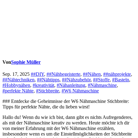
Von
Sophie Müller
Sep. 17, 2025
##DIY
,
##Nähbegeisterte
,
##Nähen
,
##nähprojekte
,
##Nähtechniken
,
##Nähtipps
,
##Nähzubehör
,
##Stoffe
,
#Basteln
,
#Hobbynähen
,
#kreativität
,
#Nähanleitung
,
#Nähmaschine
,
#perfekte Nähte
,
#Stichbreite
,
#W6 Nähmaschine
### ​Entdecke die Geheimnisse der W6 Nähmaschine Stichbreite:
Tipps für perfekte Nähte, die ⁣du lieben wirst!
Hallo du! Wenn du wie ich bist, dann gibt es nichts Aufregenderes,
als ⁣mit der Nähmaschine kreativ zu werden. Heute⁤ möchte ich dir
von meiner Erfahrung mit⁢ der W6 Nähmaschine erzählen,
‍insbesondere wenn es um die Einstellmöglichkeiten der Stichbreite