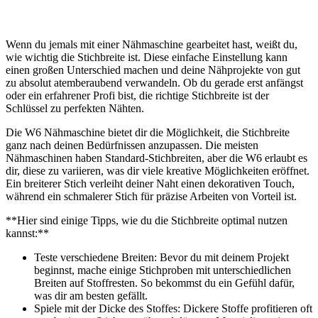
Wenn du jemals mit einer Nähmaschine gearbeitet​ hast, weißt du,
wie wichtig die Stichbreite⁣ ist. Diese einfache Einstellung kann
einen großen Unterschied machen und‍ deine Nähprojekte von gut
⁢zu absolut atemberaubend verwandeln. Ob du gerade erst anfängst
oder ein⁣ erfahrener Profi bist, die richtige Stichbreite ist der
Schlüssel zu perfekten Nähten.
Die W6⁤ Nähmaschine bietet dir die ⁢Möglichkeit, die Stichbreite
ganz ⁤nach deinen Bedürfnissen anzupassen. Die meisten
Nähmaschinen haben Standard-Stichbreiten, aber die W6 erlaubt es
dir, diese zu variieren, was dir viele kreative Möglichkeiten eröffnet.
⁣Ein breiterer Stich verleiht deiner Naht einen dekorativen Touch,‍
während ein schmalerer Stich für⁢ präzise Arbeiten von Vorteil ist.
**Hier sind einige Tipps, ⁣wie du die ⁢Stichbreite optimal nutzen
kannst:**
Teste verschiedene Breiten: ‍Bevor du mit deinem Projekt
beginnst, mache einige Stichproben mit unterschiedlichen
Breiten auf Stoffresten. So bekommst du ein Gefühl dafür,
was dir am besten gefällt.
Spiele mit der Dicke des Stoffes: Dickere Stoffe⁢ profitieren oft