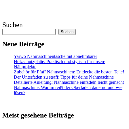
Suchen
Suchen
Neue Beiträge
Yarwo Nähmaschinentasche mit abnehmbarer
Holzschutzplatte: Praktisch und stylisch für unsere
Nähprojekte
Zubehör für Pfaff Nähmaschinen: Entdecke die besten Teile!
Der Unterfaden zu straff: Tipps für deine Nähmaschine
Detailierte Anleitung: Nähmaschine einfädeln leicht gemacht
Nähmaschine: Warum reißt der Oberfaden dauernd und wie
lösen?
Meist gesehene Beiträge