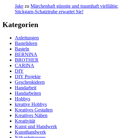
Jake
zu
Märchenhaft günstig und traumhaft vielfältig:
Stickgarn-Schatztruhe erwartet Sie!
Kategorien
Anleitungen
Bastelideen
Basteln
BERNINA
BROTHER
CARINA
DIY
DIY Projekte
Geschenkideen
Handarbeit
Handarbeiten
Hobbys
kreative Hobbys
Kreatives Gestalten
Kreatives Nähen
Kreativität
Kunst und Handwerk
Kunsthandwerk
Nähanleitungen