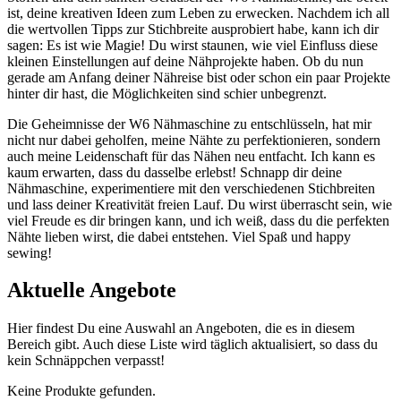
ist, deine kreativen Ideen zum ⁣Leben zu ⁢erwecken. Nachdem ich all
die ​wertvollen ​Tipps zur Stichbreite ausprobiert habe, kann ich dir
‍sagen: Es ist wie Magie! Du wirst staunen, wie viel Einfluss diese
kleinen Einstellungen‍ auf deine Nähprojekte haben. Ob du nun
gerade am Anfang deiner Nähreise ‍bist oder schon ein ⁣paar Projekte
‍hinter dir‍ hast, die Möglichkeiten sind schier unbegrenzt.
Die ‍Geheimnisse der W6 Nähmaschine zu entschlüsseln, hat mir
nicht nur dabei geholfen, meine ⁣Nähte zu perfektionieren, sondern
auch meine Leidenschaft für das Nähen neu entfacht. Ich kann es
kaum erwarten, dass du dasselbe erlebst! ⁣Schnapp ⁣dir deine
Nähmaschine, experimentiere mit den verschiedenen Stichbreiten
und lass⁢ deiner Kreativität ‍freien Lauf. Du wirst überrascht sein, wie
viel Freude es​ dir bringen kann, und⁣ ich⁤ weiß, ⁣dass du die perfekten
Nähte‍ lieben wirst, die‌ dabei entstehen.​ Viel Spaß und happy
sewing!
Aktuelle Angebote
Hier findest Du eine Auswahl an Angeboten, die es in diesem
Bereich gibt. Auch diese Liste wird täglich aktualisiert, so dass du
kein Schnäppchen verpasst!
Keine Produkte gefunden.