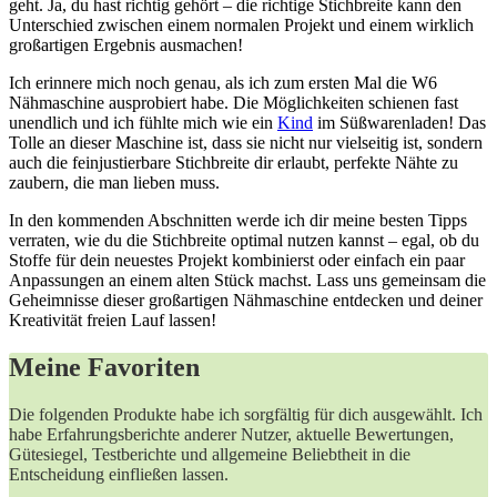
geht. Ja, du hast richtig gehört – die richtige Stichbreite kann den
Unterschied zwischen einem normalen Projekt und einem wirklich
großartigen Ergebnis ausmachen!
Ich erinnere mich noch genau, als ich zum ersten Mal die W6
Nähmaschine ausprobiert habe. Die ⁢Möglichkeiten schienen fast⁤
unendlich und ich fühlte mich wie ein
Kind
im Süßwarenladen! Das
Tolle an dieser Maschine ist, dass ‍sie nicht nur vielseitig ist, sondern
auch die feinjustierbare Stichbreite dir erlaubt, perfekte Nähte zu
‍zaubern, die man lieben muss.
In den kommenden Abschnitten werde ich dir meine besten Tipps
verraten, wie du die Stichbreite optimal ​nutzen kannst – egal, ob du
Stoffe für dein neuestes Projekt kombinierst oder einfach ein paar
Anpassungen ‍an einem alten Stück machst. Lass‍ uns gemeinsam die
Geheimnisse dieser großartigen Nähmaschine⁤ entdecken und deiner
Kreativität freien Lauf lassen!
Meine Favoriten
Die folgenden Produkte⁢ habe ⁤ich sorgfältig für dich‍ ausgewählt. Ich
habe Erfahrungsberichte anderer Nutzer, aktuelle Bewertungen,
Gütesiegel, Testberichte und allgemeine Beliebtheit in die
Entscheidung einfließen lassen.