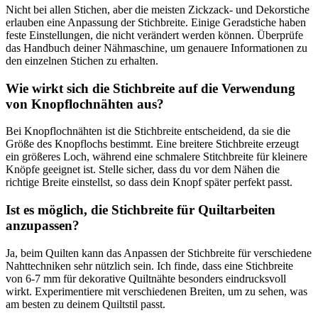
Nicht bei ‍allen Stichen, aber ‍die​ meisten Zickzack- und Dekorstiche
erlauben eine Anpassung der Stichbreite. Einige⁢ Geradstiche haben
feste Einstellungen, die nicht verändert werden⁤ können. Überprüfe
das Handbuch deiner ⁤Nähmaschine,‌ um genauere ​Informationen zu
den einzelnen Stichen zu erhalten.
Wie wirkt sich die Stichbreite auf die Verwendung
von Knopflochnähten aus?
Bei Knopflochnähten ist die Stichbreite entscheidend, da⁢ sie die
Größe des Knopflochs⁤ bestimmt. Eine breitere Stichbreite erzeugt
ein größeres Loch, während eine schmalere ‍Stitchbreite für kleinere
Knöpfe geeignet ist. Stelle sicher, dass ‍du ⁣vor dem ‌Nähen die
richtige⁤ Breite einstellst, so dass dein Knopf später perfekt passt.
Ist es möglich, die Stichbreite für Quiltarbeiten
anzupassen?
Ja, beim Quilten kann das Anpassen der ‍Stichbreite für⁣ verschiedene
Nahttechniken ​sehr nützlich sein. Ich finde, dass​ eine Stichbreite
von 6-7 mm für dekorative Quiltnähte besonders eindrucksvoll
wirkt. Experimentiere mit verschiedenen Breiten, um zu sehen,⁤ was
am besten zu deinem Quiltstil passt.