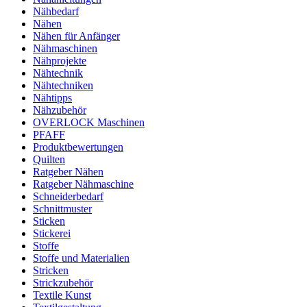
Nähbedarf
Nähen
Nähen für Anfänger
Nähmaschinen
Nähprojekte
Nähtechnik
Nähtechniken
Nähtipps
Nähzubehör
OVERLOCK Maschinen
PFAFF
Produktbewertungen
Quilten
Ratgeber Nähen
Ratgeber Nähmaschine
Schneiderbedarf
Schnittmuster
Sticken
Stickerei
Stoffe
Stoffe und Materialien
Stricken
Strickzubehör
Textile Kunst