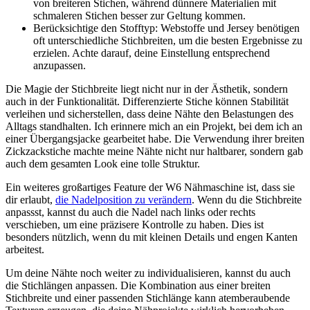
von breiteren Stichen, während dünnere Materialien mit
schmaleren Stichen besser zur Geltung kommen.
Berücksichtige den Stofftyp:‍ Webstoffe und Jersey benötigen
oft unterschiedliche Stichbreiten, um die besten Ergebnisse zu
erzielen. Achte darauf, ‍deine Einstellung entsprechend
anzupassen.
Die Magie der Stichbreite liegt nicht nur in der‍ Ästhetik, sondern⁤
auch in der Funktionalität.⁣ Differenzierte Stiche können Stabilität
verleihen und sicherstellen, dass deine Nähte den Belastungen des
Alltags standhalten. Ich erinnere mich an ein Projekt, bei dem ich an
einer Übergangsjacke gearbeitet⁣ habe.⁣ Die Verwendung ⁤ihrer breiten
Zickzackstiche machte meine Nähte nicht nur haltbarer, sondern gab
auch dem gesamten Look eine tolle Struktur.
Ein ⁣weiteres großartiges Feature der W6 Nähmaschine ist, dass sie
dir erlaubt,
die Nadelposition zu verändern
. Wenn du die Stichbreite
anpassst, kannst ‍du auch die Nadel nach links oder⁣ rechts
verschieben, um eine‍ präzisere Kontrolle zu haben. Dies ist
besonders nützlich, ⁣wenn du mit kleinen Details und ⁢engen Kanten
arbeitest.
Um deine Nähte noch weiter zu⁣ individualisieren, kannst du auch⁢
die Stichlängen anpassen. Die Kombination ‌aus einer breiten
Stichbreite und einer passenden Stichlänge kann atemberaubende