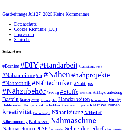
Gastbeitraege
Juli 27, 2026
Keine Kommentare
Datenschutz
Cookie-Richtlinie (EU)
Impressum
Startseite
Schlagwörter
#DIY
#Handarbeit
#Bernina
#Kunsthandwerk
#Nähen
#nähprojekte
#Nähanleitungen
#Nähtechniken
#Nähtechnik
#Nähtipps
#Nähzubehör
#Stoffe
anleitung
#Sewing
#stricken
Anfänger
Handarbeiten
Basteln
Hobby
Brother
carina
diy-projekte
heimwerken
Kreatives Nähen
Hobbynähen
kreative hobbys
kreative Projekte
Hobbys
kreativität
Nähanleitung
Nähbedarf
Nähanfänger
Nähmaschine
Nähideen
Nähcommunity
Schneiderbedarf
Nähmaschinen
PFAFF
schnittmuster
schneider