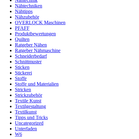
Nähtechnik
Nähtechniken
Nähtipps
Nähzubehör
OVERLOCK Maschinen
PFAFF
Produktbewertungen
Quilten
Ratgeber Nähen
Ratgeber Nähmaschine
Schneiderbedarf
Schnittmuster
Sticken
Stickerei
Stoffe
Stoffe und Materialien
Stricken
Strickzubehör
Textile Kunst
Textilgestaltung
Textilkunst
Tipps und Tricks
Uncategorized
Unterfaden
W6