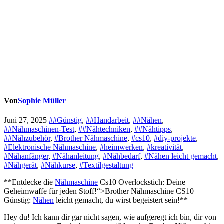
Von
Sophie Müller
Juni 27, 2025
##Günstig
,
##Handarbeit
,
##Nähen
,
##Nähmaschinen-Test
,
##Nähtechniken
,
##Nähtipps
,
##Nähzubehör
,
#Brother Nähmaschine
,
#cs10
,
#diy-projekte
,
#Elektronische Nähmaschine
,
#heimwerken
,
#kreativität
,
#Nähanfänger
,
#Nähanleitung
,
#Nähbedarf
,
#Nähen leicht gemacht
,
#Nähgerät
,
#Nähkurse
,
#Textilgestaltung
**Entdecke die
Nähmaschine
Cs10 Overlockstich: Deine
Geheimwaffe für jeden Stoff!“>Brother Nähmaschine CS10
Günstig:
Nähen
leicht gemacht, du wirst begeistert sein!**
Hey du! Ich kann dir gar nicht sagen, wie aufgeregt ich bin, dir von