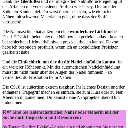
Dank des
Gleitfußes
und der integrierten Nähfußdruckregelung ist
das Arbeiten mit verschiedenen Stoffen wie Jersey, Denim oder
Satin ein Kinderspiel. Du wirst überrascht sein, wie einfach das
Nähen mit schweren Materialien geht, ohne dass der Stoff
verrutscht!
Die Nähmaschine hat außerdem eine
wunderbare Lichtquelle
.
Das LED-Licht beleuchtet den Nähbereich perfekt, sodass du auch
bei schlechten Lichtverhältnissen präzise arbeiten kannst. Davon
habe ich besonders profitiert, wenn ich an abendlichen Projekten
gearbeitet habe.
Und die
Einfachheit, mit der du die Nadel einfädeln kannst
, ist
ein weiterer Höhepunkt. Mit der automatischen Nadeleinfädelung
musst du nicht mehr über die Augen der Nadel fummeln – so
vermeidest du Frustration beim Nähen!
Die CS10 ist außerdem extrem
tragbar
. Ihr leichtes Design und der
enthaltene Tragegriff machen es einfach, sie zum Kurs oder zu Näh-
Abenden mitzunehmen. Du kannst deine Nähprojekte überall hin
mitnehmen!
👗📢
Sind Sie leidenschaftlicher Näher oder Näherin auf der
Suche nach Inspiration und Ressourcen?
🤔 Tragen Sie Ihre E-Mail-Adresse ein und abonnieren Sie unseren