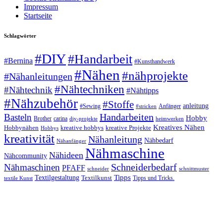
Impressum
Startseite
Schlagwörter
#DIY
#Handarbeit
#Bernina
#Kunsthandwerk
#Nähen
#nähprojekte
#Nähanleitungen
#Nähtechniken
#Nähtechnik
#Nähtipps
#Nähzubehör
#Stoffe
anleitung
#Sewing
#stricken
Anfänger
Handarbeiten
Basteln
Hobby
Brother
carina
diy-projekte
heimwerken
Kreatives Nähen
Hobbynähen
kreative hobbys
kreative Projekte
Hobbys
kreativität
Nähanleitung
Nähbedarf
Nähanfänger
Nähmaschine
Nähideen
Nähcommunity
Schneiderbedarf
Nähmaschinen
PFAFF
schnittmuster
schneider
Tipps
Textilgestaltung
Textilkunst
Tipps und Tricks.
textile Kunst