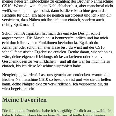
meiner neuesten Entdeckung zu erzählen: der Brother Nähmaschine
CS10! Wenn du wie ich ein Nähliebhaber bist, aber manchmal nicht
weißt, wo du anfangen sollst, dann ist diese Maschine genau das
Richtige für dich. Ich habe sie neulich ausprobiert und ich kann dir
versichern, dass Nähen mit ihr nicht nur einfach, sondern auch
richtig Spaß macht!
Schon beim Auspacken hat mich das einfache Design sofort
angesprochen. Die Maschine ist benutzerfreundlich und hat mich
echt durch ihre vielen Funktionen beeindruckt. Egal, ob du
Anfänger oder schon ein alter Hase bist, du wirst mit der CS10
schnell fantastische Ergebnisse erzielen. Denke daran, wie schön es
wäre, deine eigenen Kleidungsstücke zu kreieren oder kreative
Geschenkideen zu verwirklichen – und all das war für mich nie so
einfach, bis ich diese Maschine ausprobiert habe.
Neugierig geworden? Lass uns gemeinsam entdecken, warum die
Brother Nähmaschine CS10 so besonders ist und wie sie dir helfen
kann, deine Nähprojekte zu verwirklichen. Ich verspreche dir, du
wirst begeistert sein!
Meine Favoriten
Die folgenden Produkte habe ich sorgfältig für dich ausgewählt. Ich
habe Erfahrungsberichte anderer Nutzer, aktuelle Bewertungen,